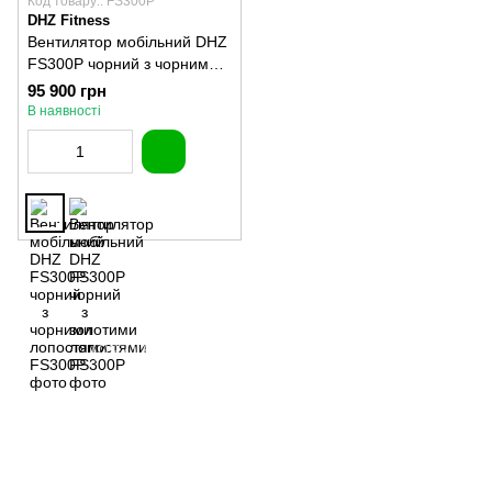
Код товару:: FS300P
DHZ Fitness
Вентилятор мобільний DHZ
FS300P чорний з чорними
лопостями
95 900 грн
В наявності
(097) 977-07-17
(067) 185-95-85
Контакти
Повна версія сайту
Мапа сайту