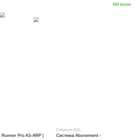
Мій кошик
Порівняння
Укр
Рус
Бажання
Вхід
(097) 977-07-17
Гумові
Вентиляція
покриття
5 вересня 2021
t Runner Pro AS-ARP |
Система Abonement -