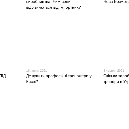
виробництва. Чим вони
Нова Безмото
відрізняються від імпортних?
16 липня 2021
3 червня 2021
ПІД
Де купити професійні тренажери у
Скільки заро
Києві?
тренери в Укр