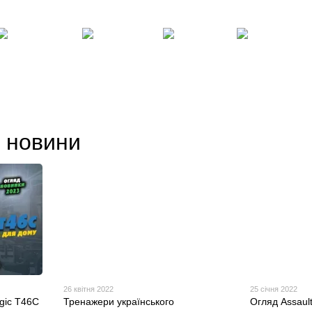
Клієнтам
Блог, статті, новини
Угода користувача
Відгуки про магазин
Силові
Фітнес,
Бокс,
Тенісні
енажери
інвентар
манекени
столи
, новини
26 квітня 2022
25 січня 2022
ogic T46C
Тренажери українського
Огляд Assaul