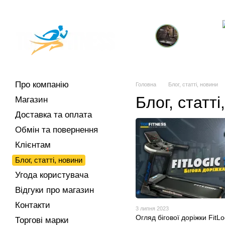
Перейти до основного контенту
Про компанію
Магазин
Доставка та оплата
Обмін та повернення
Контакти
Торгові марки
Кардіотренажери
тр
Про компанію
Головна
Блог, статті, новини
Блог, статті
Магазин
Доставка та оплата
Обмін та повернення
Клієнтам
Блог, статті, новини
Угода користувача
Відгуки про магазин
Контакти
3 липня 2023
Огляд бігової доріжки FitL
Торгові марки