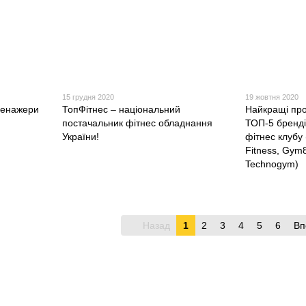
15 грудня 2020
19 жовтня 2020
ренажери
ТопФітнес – національний
Найкращі про
постачальник фітнес обладнання
ТОП-5 бренд
України!
фітнес клубу (
Fitness, Gym8
Technogym)
Назад
1
2
3
4
5
6
Вп