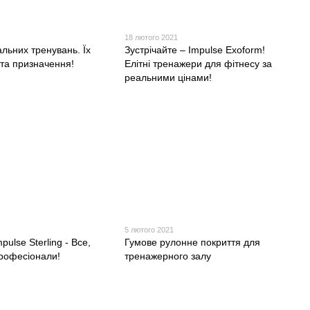
18 лютого 2021
льних тренувань. Їх
Зустрічайте – Impulse Exoform!
 та призначення!
Елітні тренажери для фітнесу за
реальними цінами!
5 лютого 2021
ulse Sterling - Все,
Гумове рулонне покриття для
рофесіонали!
тренажерного залу