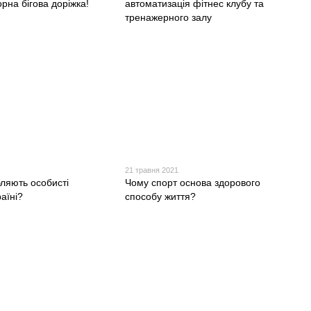
рна бігова доріжка!
автоматизація фітнес клубу та
тренажерного залу
21 травня 2021
бляють особисті
Чому спорт основа здорового
аїні?
способу життя?