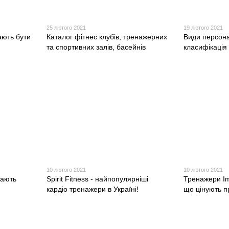
25 лютого 2021
19 лютого 2021
ають бути
Каталог фітнес клубів, тренажерних
Види персона
та спортивних залів, басейнів
класифікація
10 лютого 2021
10 лютого 2021
дають
Spirit Fitness - найпопулярніші
Тренажери Imp
кардіо тренажери в Україні!
що цінують п