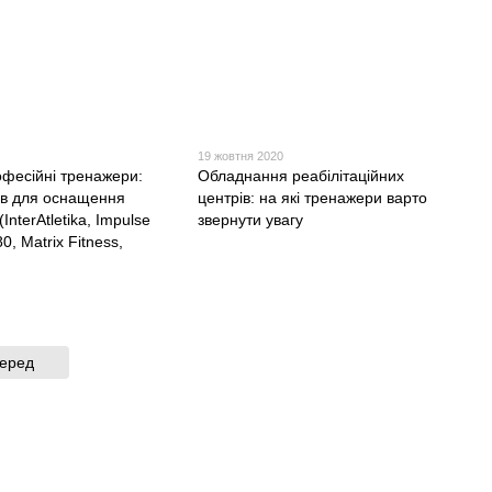
19 жовтня 2020
фесійні тренажери:
Обладнання реабілітаційних
ів для оснащення
центрів: на які тренажери варто
InterAtletika, Impulse
звернути увагу
0, Matrix Fitness,
еред