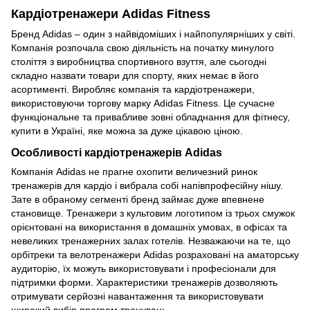
Кардіотренажери Adidas Fitness
Бренд Adidas – один з найвідоміших і найпопулярніших у світі.
Компанія розпочала свою діяльність на початку минулого
століття з виробництва спортивного взуття, але сьогодні
складно назвати товари для спорту, яких немає в його
асортименті. Виробляє компанія та кардіотренажери,
використовуючи торгову марку Adidas Fitness. Це сучасне
функціональне та привабливе зовні обладнання для фітнесу,
купити в Україні, яке можна за дуже цікавою ціною.
Особливості кардіотренажерів Adidas
Компанія Adidas не прагне охопити величезний ринок
тренажерів для кардіо і вибрала собі напівпрофесійну нішу.
Зате в обраному сегменті бренд займає дуже впевнене
становище. Тренажери з культовим логотипом із трьох смужок
орієнтовані на використання в домашніх умовах, в офісах та
невеликих тренажерних залах готелів. Незважаючи на те, що
орбітреки та велотренажери Adidas розраховані на аматорську
аудиторію, їх можуть використовувати і професіонали для
підтримки форми. Характеристики тренажерів дозволяють
отримувати серйозні навантаження та використовувати