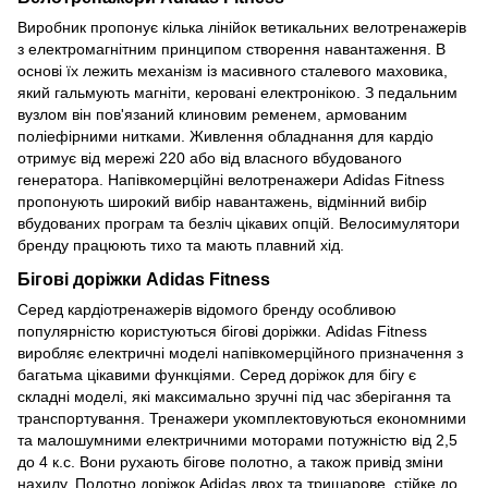
Виробник пропонує кілька лінійок ветикальних велотренажерів
з електромагнітним принципом створення навантаження. В
основі їх лежить механізм із масивного сталевого маховика,
який гальмують магніти, керовані електронікою. З педальним
вузлом він пов'язаний клиновим ременем, армованим
поліефірними нитками. Живлення обладнання для кардіо
отримує від мережі 220 або від власного вбудованого
генератора. Напівкомерційні велотренажери Adidas Fitness
пропонують широкий вибір навантажень, відмінний вибір
вбудованих програм та безліч цікавих опцій. Велосимулятори
бренду працюють тихо та мають плавний хід.
Бігові доріжки Adidas Fitness
Серед кардіотренажерів відомого бренду особливою
популярністю користуються бігові доріжки. Adidas Fitness
виробляє електричні моделі напівкомерційного призначення з
багатьма цікавими функціями. Серед доріжок для бігу є
складні моделі, які максимально зручні під час зберігання та
транспортування. Тренажери укомплектовуються економними
та малошумними електричними моторами потужністю від 2,5
до 4 к.с. Вони рухають бігове полотно, а також привід зміни
нахилу. Полотно доріжок Adidas двох та тришарове, стійке до