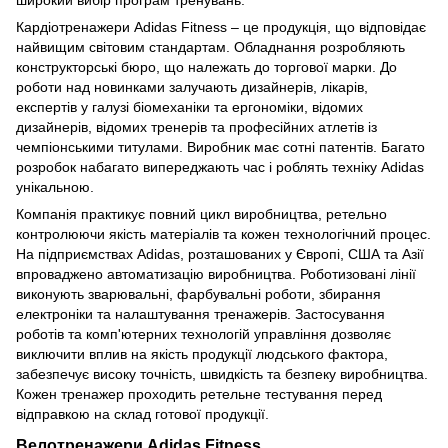
широкий вибір програм тренувань.
Кардіотренажери Adidas Fitness – це продукція, що відповідає
найвищим світовим стандартам. Обладнання розробляють
конструкторські бюро, що належать до торгової марки. До
роботи над новинками залучають дизайнерів, лікарів,
експертів у галузі біомеханіки та ергономіки, відомих
дизайнерів, відомих тренерів та професійних атлетів із
чемпіонськими титулами. Виробник має сотні патентів. Багато
розробок набагато випереджають час і роблять техніку Adidas
унікальною.
Компанія практикує повний цикл виробництва, ретельно
контролюючи якість матеріалів та кожен технологічний процес.
На підприємствах Adidas, розташованих у Європі, США та Азії
впроваджено автоматизацію виробництва. Роботизовані лінії
виконують зварювальні, фарбувальні роботи, збирання
електроніки та налаштування тренажерів. Застосування
роботів та комп'ютерних технологій управління дозволяє
виключити вплив на якість продукції людського фактора,
забезпечує високу точність, швидкість та безпеку виробництва.
Кожен тренажер проходить ретельне тестування перед
відправкою на склад готової продукції.
Велотренажери Adidas Fitness