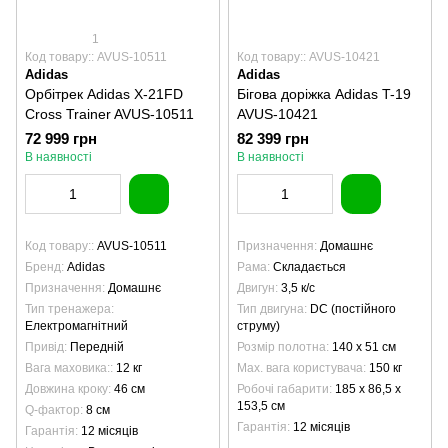
1
Код товару:: AVUS-10511
Код товару:: AVUS-10421
Adidas
Adidas
Орбітрек Adidas X-21FD
Бігова доріжка Adidas T-19
Cross Trainer AVUS-10511
AVUS-10421
72 999 грн
82 399 грн
В наявності
В наявності
Код товару:
AVUS-10511
Призначення
Домашнє
Бренд
Adidas
Рама
Складається
Призначення
Домашнє
Двигун
3,5 к/с
Тип тренажера
Тип двигуна
DC (постійного
Електромагнітний
струму)
Привід
Передній
Розмір полотна
140 х 51 см
Вага маховика:
12 кг
Max. вага користувача
150 кг
Довжина кроку
46 см
Робочі габарити
185 x 86,5 x
153,5 см
Q-фактор
8 см
Гарантія
12 місяців
Гарантія
12 місяців