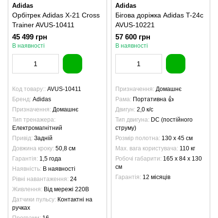
Adidas
Adidas
Орбітрек Adidas X-21 Cross
Бігова доріжка Adidas T-24c
Trainer AVUS-10411
AVUS-10221
45 499 грн
57 600 грн
В наявності
В наявності
Код товару:
AVUS-10411
Призначення
Домашнє
Бренд
Adidas
Рама
Портативна 👍
Призначення
Домашнє
Двигун
2,0 к/с
Тип тренажера
Тип двигуна
DC (постійного
Електромагнітний
струму)
Привід
Задній
Розмір полотна
130 х 45 см
Довжина кроку
50,8 см
Max. вага користувача
110 кг
Гарантія
1,5 года
Робочі габарити
165 х 84 х 130
см
Наявність
В наявності
Гарантія
12 місяців
Рівні навантаження
24
Живлення
Від мережі 220В
Датчики пульсу
Контактні на
ручках