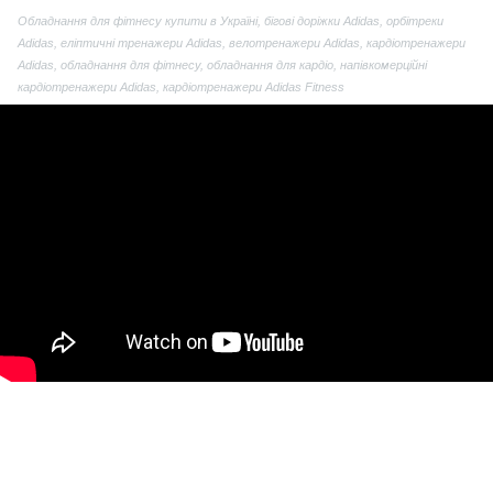
Обладнання для фітнесу купити в Україні, бігові доріжки Adidas, орбітреки
Adidas, еліптичні тренажери Adidas, велотренажери Adidas, кардіотренажери
Adidas, обладнання для фітнесу, обладнання для кардіо, напівкомерційні
кардіотренажери Adidas, кардіотренажери Adidas Fitness
(097) 977-07-17
(067) 185-95-85