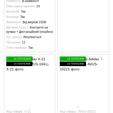
Наявність
В наявності
Рівні навантаження
24
Bluetooth
Так
Kinomap
Так
Живлення
Від мережі 220В
Датчики пульсу
Контактні на
ручках + Дистанційний (опційно)
Кут нахилу
Регулюється
Програми
12
Polar приймач
Так
10 ПЛАТЕЖІВ
10 ПЛАТЕЖІВ
10 ПЛАТЕЖІВ
10 ПЛАТЕЖІВ
1
Код товару:: X-21
Код товару:: AVUS-10221