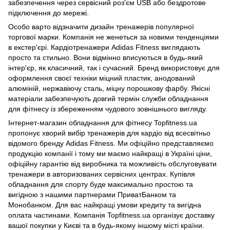
забезпечення через сервісний роз'єм USB або бездротове
підключення до мережі.
Особо варто відзначити дизайн тренажерів популярної
торгової марки. Компанія не женеться за новими тенденціями
в екстер'єрі. Кардіотренажери Adidas Fitness виглядають
просто та стильно. Вони відмінно вписуються в будь-який
інтер'єр, як класичний, так і сучасний. Бренд використовує для
оформлення своєї техніки міцний пластик, анодований
алюміній, нержавіючу сталь, міцну порошкову фарбу. Якісні
матеріали забезпечують довгий термін служби обладнання
для фітнесу із збереженням чудового зовнішнього вигляду.
Інтернет-магазин обладнання для фітнесу Topfitness.ua
пропонує хворий вибір тренажерів для кардіо від всесвітньо
відомого бренду Adidas Fitness. Ми офіційно представляємо
продукцію компанії і тому ми маємо найкращі в Україні ціни,
офіційну гарантію від виробника та можливість обслуговувати
тренажери в авторизованих сервісних центрах. Купівля
обладнання для спорту буде максимально простою та
вигідною з нашими партнерами ПриватБанком та
Монобанком. Для вас найкращі умови кредиту та вигідна
оплата частинами. Компанія Topfitness.ua організує доставку
вашої покупки у Києві та в будь-якому іншому місті країни.