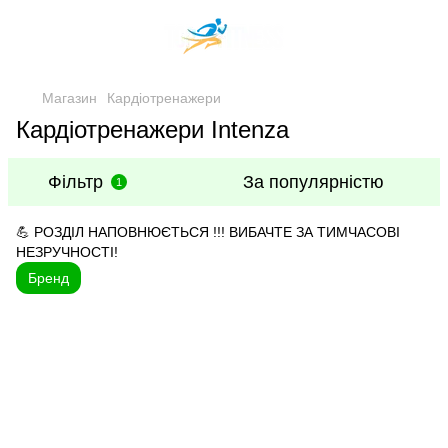
Магазин
Кардіотренажери
Кардіотренажери Intenza
Фільтр
За популярністю
1
💪 РОЗДІЛ НАПОВНЮЄТЬСЯ !!! ВИБАЧТЕ ЗА ТИМЧАСОВІ
НЕЗРУЧНОСТІ!
Бренд