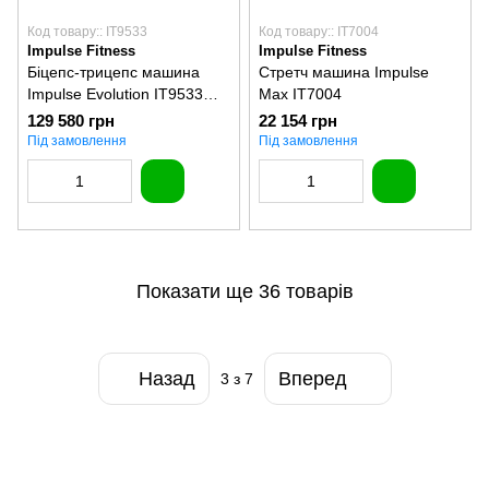
Код товару:: IT9533
Код товару:: IT7004
Impulse Fitness
Impulse Fitness
Біцепс-трицепс машина
Стретч машина Impulse
Impulse Evolution IT9533
Max IT7004
(стек 91 кг)
129 580 грн
22 154 грн
Під замовлення
Під замовлення
Показати ще 36 товарів
Назад
Вперед
3
з 7