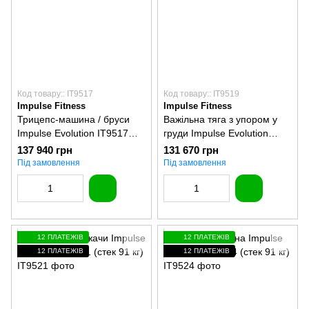
Код товару:: IT9517
Код товару:: IT9519
Impulse Fitness
Impulse Fitness
Трицепс-машина / бруси
Важільна тяга з упором у
Impulse Evolution IT9517
груди Impulse Evolution
(стек 91 кг)
IT9519 (стек 91 кг)
137 940 грн
131 670 грн
Під замовлення
Під замовлення
12 ПЛАТЕЖІВ
12 ПЛАТЕЖІВ
12 ПЛАТЕЖІВ
12 ПЛАТЕЖІВ