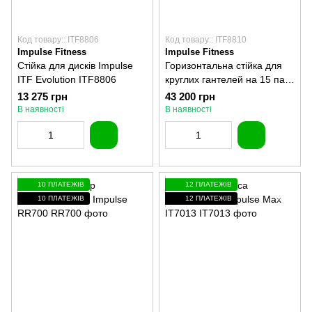
Код товару:: ITF8806
Код товару:: ITF8810
Impulse Fitness
Impulse Fitness
Стійка для дисків Impulse
Горизонтальна стійка для
ITF Evolution ITF8806
круглих гантелей на 15 пар
Impulse ITF Evolution
13 275 грн
43 200 грн
ITF8810
В наявності
В наявності
10 ПЛАТЕЖІВ
12 ПЛАТЕЖІВ
10 ПЛАТЕЖІВ
12 ПЛАТЕЖІВ