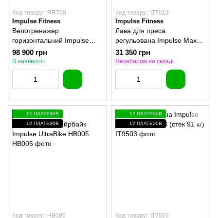
Код товару:: RR700
Код товару:: IT7013
Impulse Fitness
Impulse Fitness
Велотренажер
Лава для преса
горизонтальний Impulse
регульована Impulse Max
RR700
IT7013
98 900 грн
31 350 грн
В наявності
Незабаром на складі
12 ПЛАТЕЖІВ
12 ПЛАТЕЖІВ
12 ПЛАТЕЖІВ
12 ПЛАТЕЖІВ
Код товару:: HB005
Код товару:: IT9503