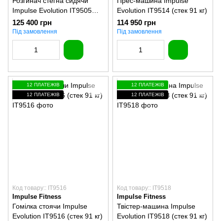
Розгинач стегна сидячи
Прес-машина Impulse
Impulse Evolution IT9505
Evolution IT9514 (стек 91 кг)
(стек 91 кг)
125 400 грн
114 950 грн
Під замовлення
Під замовлення
12 ПЛАТЕЖІВ
12 ПЛАТЕЖІВ
12 ПЛАТЕЖІВ
12 ПЛАТЕЖІВ
Код товару:: IT9516
Код товару:: IT9518
Impulse Fitness
Impulse Fitness
Гомілка стоячи Impulse
Твістер-машина Impulse
Evolution IT9516 (стек 91 кг)
Evolution IT9518 (стек 91 кг)