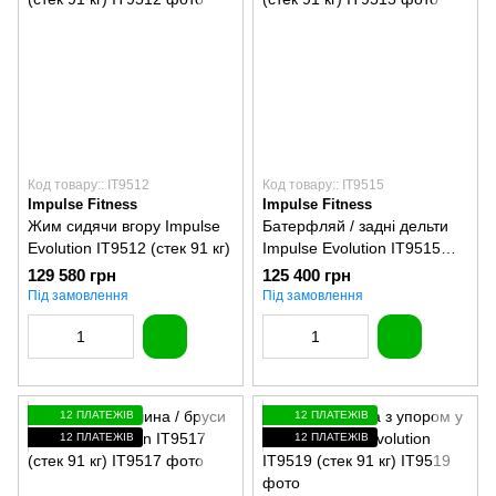
Код товару:: IT9512
Код товару:: IT9515
Impulse Fitness
Impulse Fitness
Жим сидячи вгору Impulse
Батерфляй / задні дельти
Evolution IT9512 (стек 91 кг)
Impulse Evolution IT9515
(стек 91 кг)
129 580 грн
125 400 грн
Під замовлення
Під замовлення
12 ПЛАТЕЖІВ
12 ПЛАТЕЖІВ
12 ПЛАТЕЖІВ
12 ПЛАТЕЖІВ