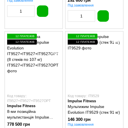
292 600 грн
Під замовлення
(2 стека по 107 кг)
Під замовлення
12 ПЛАТЕЖІВ
12 ПЛАТЕЖІВ
12 ПЛАТЕЖІВ
12 ПЛАТЕЖІВ
Код товару::
Код товару:: IT9529
IT9527+IT9527+IT9527OPT
Impulse Fitness
Impulse Fitness
Мультижим Impulse
8-ми позиційна
Evolution IT9529 (стек 91 кг)
мультистанція Impulse
146 300 грн
Evolution
778 500 грн
Під замовлення