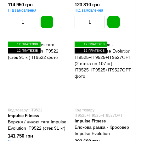
114 950 грн
123 310 грн
Під замовлення
Під замовлення
12 ПЛАТЕЖІВ
12 ПЛАТЕЖІВ
12 ПЛАТЕЖІВ
12 ПЛАТЕЖІВ
Код товару:: IT9522
Код товару::
Impulse Fitness
IT9525+IT9525+IT9527OPT
Impulse Fitness
Верхня / нижня тяга Impulse
Блокова рамка - Кросовер
Evolution IT9522 (стек 91 кг)
Impulse Evolution
141 750 грн
IT9525+IT9525+IT9527OPT