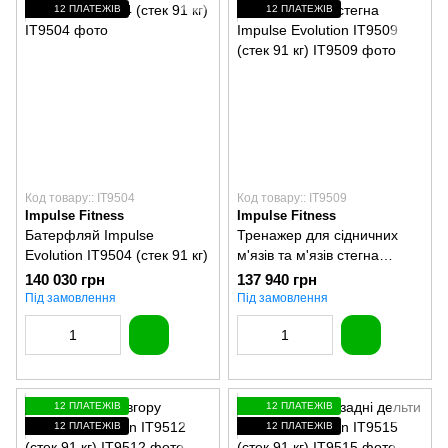
12 ПЛАТЕЖІВ
12 ПЛАТЕЖІВ
Код товару:: IT9504
Код товару:: IT9509
Impulse Fitness
Impulse Fitness
Батерфляй Impulse
Тренажер для сідничних
Evolution IT9504 (стек 91 кг)
м'язів та м'язів стегна
Impulse Evolution IT9509
140 030 грн
137 940 грн
(стек 91 кг)
Під замовлення
Під замовлення
12 ПЛАТЕЖІВ
12 ПЛАТЕЖІВ
12 ПЛАТЕЖІВ
12 ПЛАТЕЖІВ