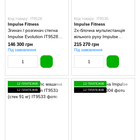
Код товару:: IT9528
Код товару:: IT9530
Impulse Fitness
Impulse Fitness
Згинач / розгинач стегна
2х-блочна мультистанція
Impulse Evolution IT9528
вільного руху Impulse
(стек 91 кг)
Evolution IT9530 (2 стека по
146 300 грн
215 270 грн
91 кг)
Під замовлення
Під замовлення
12 ПЛАТЕЖІВ
12 ПЛАТЕЖІВ
12 ПЛАТЕЖІВ
12 ПЛАТЕЖІВ