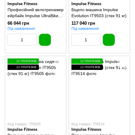
Impulse Fitness
Impulse Fitness
Професійний велотренажер
Біцепс-машина Impulse
ейрбайк Impulse UltraBike
Evolution IT9503 (стек 91 кг)
HB005
66 044 грн
117 040 грн
Під замовлення
Під замовлення
12 ПЛАТЕЖІВ
12 ПЛАТЕЖІВ
12 ПЛАТЕЖІВ
12 ПЛАТЕЖІВ
Код товару:: IT9505
Код товару:: IT9514
Impulse Fitness
Impulse Fitness