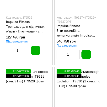
Код товару:: IT9526
Код товару:: IT9527+ IT9525+
Impulse Fitness
IT9527OPT
Impulse Fitness
Тренажер для сідничних
5-ти позиційна
м'язів - Глют-машина
мультистанція Impulse
Impulse Evolution IT9526
127 490 грн
Evolution
(стек 91 кг)
546 750 грн
Під замовлення
IT9527+IT9525+IT9527OPT
Під замовлення
12 ПЛАТЕЖІВ
12 ПЛАТЕЖІВ
12 ПЛАТЕЖІВ
12 ПЛАТЕЖІВ