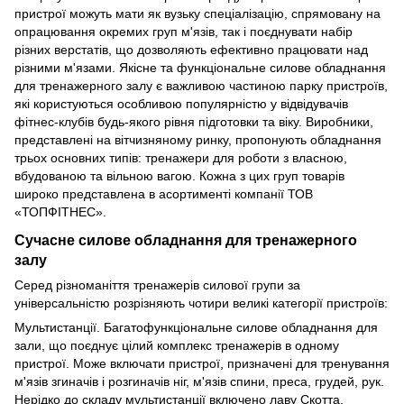
пристрої можуть мати як вузьку спеціалізацію, спрямовану на
опрацювання окремих груп м'язів, так і поєднувати набір
різних верстатів, що дозволяють ефективно працювати над
різними м'язами. Якісне та функціональне силове обладнання
для тренажерного залу є важливою частиною парку пристроїв,
які користуються особливою популярністю у відвідувачів
фітнес-клубів будь-якого рівня підготовки та віку. Виробники,
представлені на вітчизняному ринку, пропонують обладнання
трьох основних типів: тренажери для роботи з власною,
вбудованою та вільною вагою. Кожна з цих груп товарів
широко представлена в асортименті компанії ТОВ
«ТОПФІТНЕС».
Сучасне силове обладнання для тренажерного
залу
Серед різноманіття тренажерів силової групи за
універсальністю розрізняють чотири великі категорії пристроїв:
Мультистанції. Багатофункціональне силове обладнання для
зали, що поєднує цілий комплекс тренажерів в одному
пристрої. Може включати пристрої, призначені для тренування
м'язів згиначів і розгиначів ніг, м'язів спини, преса, грудей, рук.
Нерідко до складу мультистанції включено лаву Скотта.