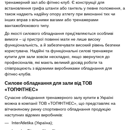
тренажерний зал або фітнес-клуб. Є конструкції для
встановлення грифа штанги або гантель у певне положення, а
також надають надійну опору атлету при виконанні тих чи
інших вправ з вільними вагами або тренажерами
вантажоблокового типу.
До якості силового обладнання пред'являються особливі
вимоги – ці пристрої повинні мати не лише високу
функціональність, а й забезпечувати високий рівень безпеки
користувача. Надійні та функціональні силові тренажери
купити для зали зовсім нескладно, якщо звернутися до
професіоналів, які мають великий досвід роботи та
співпрацюють з відомими виробниками обладнання для
фітнес-клубів.
Силове обладнання для зали від ТОВ
«ТОПФІТНЕС»
Сучасне обладнання тренажерного залу купити в Україні
можна в компанії ТОВ «ТОПФІТНЕС», що представляє на
вітчизняному ринку спортивного обладнання продукцію
наступних відомих виробників:
InterAtletika (Україна);