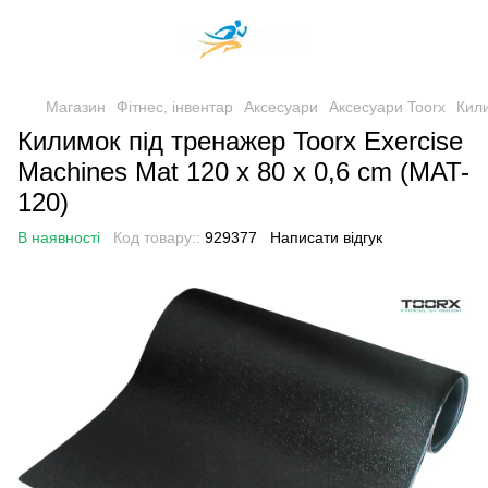
Магазин
Фітнес, інвентар
Аксесуари
Аксесуари Toorx
Кили
Килимок під тренажер Toorx Exercise
Machines Mat 120 x 80 x 0,6 cm (MAT-
120)
В наявності
Код товару::
929377
Написати відгук