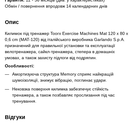
Гарантія:
12 - 36 місяців (див. у характеристиках)
Обмін / повернення впродовж 14 календарних днів
Опис
Килимок під тренажер Toorx Exercise Machines Mat 120 x 80 x
0,6 cm (MAT-120) від італійського виробника Garlando S.p.A.
призначений для правильної установки та експлуатації
велотренажера, сайкл-тренажера, степера в домашніх
умовах, а також захисту підлоги від подряпин.
Особливості:
Амортизуюча структура Memory сприяє найкращій
шумоізоляції, знижує вібрацію, поглинає удари.
Нековзка поверхня килимка забезпечує стійкість
тренажера, а також позбавляє прослизання під час
тренування.
Відгуки