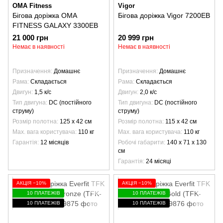
OMA Fitness
Vigor
Бігова доріжка OMA
Бігова доріжка Vigor 7200EB
FITNESS GALAXY 3300EB
21 000 грн
20 999 грн
Немає в наявності
Немає в наявності
Призначення
Домашнє
Призначення
Домашнє
Рама
Складається
Рама
Складається
Двигун
1,5 к/с
Двигун
2,0 к/с
Тип двигуна
DC (постійного
Тип двигуна
DC (постійного
струму)
струму)
Розмір полотна
125 х 42 см
Розмір полотна
115 х 42 см
Max. вага користувача
110 кг
Max. вага користувача
110 кг
Гарантія
12 місяців
Робочі габарити
140 х 71 х 130
см
Гарантія
24 місяці
АКЦІЯ −10%
АКЦІЯ −10%
10 ПЛАТЕЖІВ
10 ПЛАТЕЖІВ
10 ПЛАТЕЖІВ
10 ПЛАТЕЖІВ