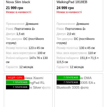
Nova Slim black
WalkingPad 1818EB
21 999 грн
24 999 грн
Немає в наявності
Немає в наявності
Призначення
Домашнє
Призначення
Домашнє
Рама
Портативна 👍
Рама
Портативна 👍
Двигун
1,5 к/с
Двигун
2,0 к/с
Тип двигуна
DC (постійного
Тип двигуна
DC (постійного
струму)
струму)
Розмір полотна
123 х 45 см
Розмір полотна
130 х 45 см
Max. вага користувача
100 кг
Max. вага користувача
110 кг
Робочі габарити
147x 76 x 130
Робочі габарити
151,8 × 71,5 ×
см
115,5 см
Гарантія
12 місяців
Гарантія
12 місяців
АКЦІЯ −10%
7 ПЛАТЕЖІВ
7 ПЛАТЕЖІВ
7 ПЛАТЕЖІВ
7 ПЛАТЕЖІВ