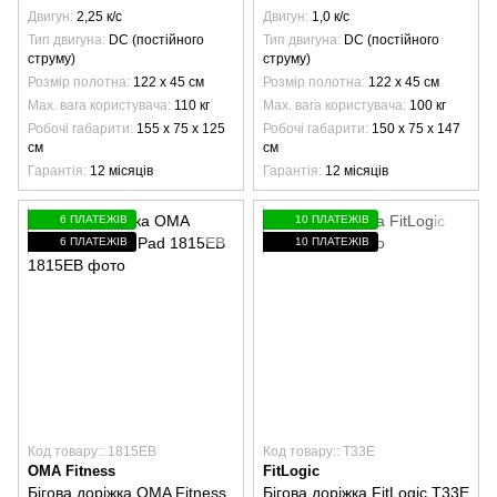
Двигун
2,25 к/с
Двигун
1,0 к/с
Тип двигуна
DC (постійного
Тип двигуна
DC (постійного
струму)
струму)
Розмір полотна
122 х 45 см
Розмір полотна
122 х 45 см
Max. вага користувача
110 кг
Max. вага користувача
100 кг
Робочі габарити
155 х 75 х 125
Робочі габарити
150 х 75 х 147
см
см
Гарантія
12 місяців
Гарантія
12 місяців
6 ПЛАТЕЖІВ
10 ПЛАТЕЖІВ
6 ПЛАТЕЖІВ
10 ПЛАТЕЖІВ
Код товару:: 1815EB
Код товару:: T33E
OMA Fitness
FitLogic
Бігова доріжка OMA Fitness
Бігова доріжка FitLogic T33E