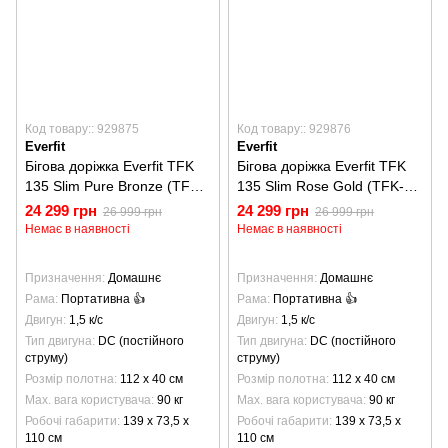
Код товару:: 929875
Код товару:: 929876
Everfit
Everfit
Бігова доріжка Everfit TFK
Бігова доріжка Everfit TFK
135 Slim Pure Bronze (TFK-
135 Slim Rose Gold (TFK-
135-SLIM-B)
135-SLIM-R)
24 299 грн
24 299 грн
26 999 грн
26 999 грн
Немає в наявності
Немає в наявності
Призначення
Домашнє
Призначення
Домашнє
Рама
Портативна 👍
Рама
Портативна 👍
Двигун
1,5 к/с
Двигун
1,5 к/с
Тип двигуна
DC (постійного
Тип двигуна
DC (постійного
струму)
струму)
Розмір полотна
112 х 40 см
Розмір полотна
112 х 40 см
Max. вага користувача
90 кг
Max. вага користувача
90 кг
Робочі габарити
139 x 73,5 x
Робочі габарити
139 x 73,5 x
110 см
110 см