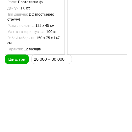
Рама
Портативна 👍
Двигун
1,0 к/с
Тип двигуна
DC (постійного
струму)
Розмір полотна
122 х 45 см
Max. вага користувача
100 кг
Робочі габарити
150 х 75 х 147
см
Гарантія
12 місяців
Ціна, грн
20 000 – 30 000
(097) 977-07-17
(067) 185-95-85
Контакти
Повна версія сайту
Мапа сайту