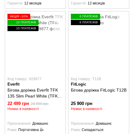
Гарантія
12 місяців
Гарантія
12 місяців
АКЦІЯ −10%
6 ПЛАТЕЖІВ
10 ПЛАТЕЖІВ
6 ПЛАТЕЖІВ
10 ПЛАТЕЖІВ
Код товару:: 929877
Код товару:: T12B
Everfit
FitLogic
Бігова доріжка Everfit TFK
Бігова доріжка FitLogic T12B
135 Slim Pearl White (TFK-
135-SLIM-W)
22 499 грн
25 900 грн
24 999 грн
Немає в наявності
Немає в наявності
Призначення
Домашнє
Призначення
Домашнє
Рама
Портативна 👍
Рама
Складається