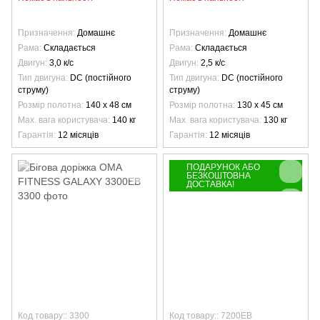
Призначення
Домашнє
Призначення
Домашнє
Рама
Складається
Рама
Складається
Двигун
3,0 к/с
Двигун
2,5 к/с
Тип двигуна
DC (постійного
Тип двигуна
DC (постійного
струму)
струму)
Розмір полотна
140 х 48 см
Розмір полотна
130 х 45 см
Max. вага користувача
140 кг
Max. вага користувача
130 кг
Гарантія
12 місяців
Гарантія
12 місяців
ПОДАРУНОК АБО
БЕЗКОШТОВНА
ДОСТАВКА!
Код товару:: 3300
Код товару:: 7200EB