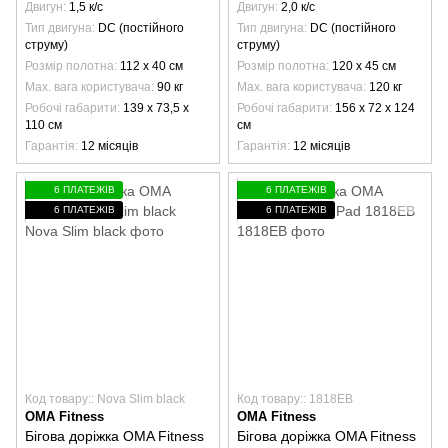
Двигун
1,5 к/с
Двигун
2,0 к/с
Тип двигуна
DC (постійного
Тип двигуна
DC (постійного
струму)
струму)
Розмір полотна
112 х 40 см
Розмір полотна
120 х 45 см
Max. вага користувача
90 кг
Max. вага користувача
120 кг
Робочі габарити
139 x 73,5 x
Робочі габарити
156 x 72 x 124
110 см
см
Гарантія
12 місяців
Гарантія
12 місяців
6 ПЛАТЕЖІВ
6 ПЛАТЕЖІВ
6 ПЛАТЕЖІВ
6 ПЛАТЕЖІВ
Код товару:: Nova Slim black
Код товару:: 1818EB
OMA Fitness
OMA Fitness
Бігова доріжка OMA Fitness
Бігова доріжка OMA Fitness