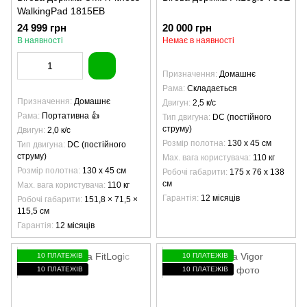
WalkingPad 1815EB
24 999 грн
20 000 грн
В наявності
Немає в наявності
Призначення
Домашнє
Рама
Складається
Призначення
Домашнє
Двигун
2,5 к/с
Рама
Портативна 👍
Тип двигуна
DC (постійного
струму)
Двигун
2,0 к/с
Розмір полотна
130 х 45 см
Тип двигуна
DC (постійного
струму)
Max. вага користувача
110 кг
Розмір полотна
130 х 45 см
Робочі габарити
175 x 76 x 138
см
Max. вага користувача
110 кг
Гарантія
12 місяців
Робочі габарити
151,8 × 71,5 ×
115,5 см
Гарантія
12 місяців
10 ПЛАТЕЖІВ
10 ПЛАТЕЖІВ
10 ПЛАТЕЖІВ
10 ПЛАТЕЖІВ