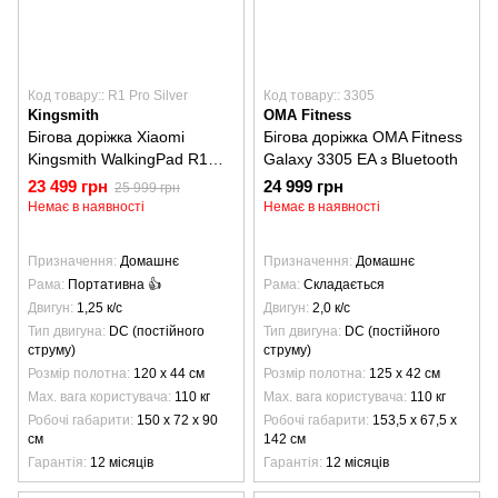
Код товару:: R1 Pro Silver
Код товару:: 3305
Kingsmith
OMA Fitness
Бігова доріжка Xiaomi
Бігова доріжка OMA Fitness
Kingsmith WalkingPad R1
Galaxy 3305 EA з Bluetooth
Pro Silver
23 499 грн
24 999 грн
25 999 грн
Немає в наявності
Немає в наявності
Призначення
Домашнє
Призначення
Домашнє
Рама
Портативна 👍
Рама
Складається
Двигун
1,25 к/с
Двигун
2,0 к/с
Тип двигуна
DC (постійного
Тип двигуна
DC (постійного
струму)
струму)
Розмір полотна
120 х 44 см
Розмір полотна
125 х 42 см
Max. вага користувача
110 кг
Max. вага користувача
110 кг
Робочі габарити
150 х 72 х 90
Робочі габарити
153,5 х 67,5 х
см
142 см
Гарантія
12 місяців
Гарантія
12 місяців