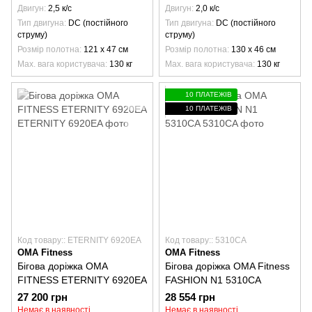
Двигун
2,5 к/с
Двигун
2,0 к/с
Тип двигуна
DC (постійного
Тип двигуна
DC (постійного
струму)
струму)
Розмір полотна
121 х 47 см
Розмір полотна
130 х 46 см
Max. вага користувача
130 кг
Max. вага користувача
130 кг
10 ПЛАТЕЖІВ
10 ПЛАТЕЖІВ
Код товару:: ETERNITY 6920EA
Код товару:: 5310CA
OMA Fitness
OMA Fitness
Бігова доріжка OMA
Бігова доріжка OMA Fitness
FITNESS ETERNITY 6920EA
FASHION N1 5310CA
27 200 грн
28 554 грн
Немає в наявності
Немає в наявності