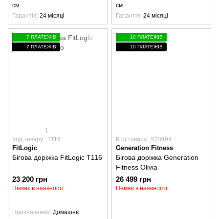
см
см
Гарантія
24 місяці
Гарантія
24 місяці
7 ПЛАТЕЖІВ
10 ПЛАТЕЖІВ
7 ПЛАТЕЖІВ
10 ПЛАТЕЖІВ
1
Код товару:: T116
Код товару:: 523494
FitLogic
Generation Fitness
Бігова доріжка FitLogic T116
Бігова доріжка Generation
Fitness Olivia
23 200 грн
26 499 грн
Немає в наявності
Немає в наявності
Призначення
Домашнє