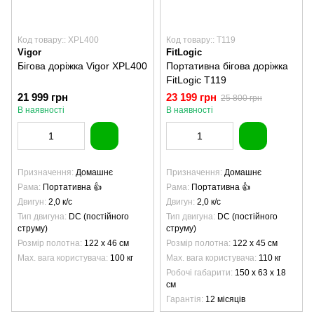
Код товару:: XPL400
Код товару:: T119
Vigor
FitLogic
Бігова доріжка Vigor XPL400
Портативна бігова доріжка
FitLogic T119
21 999 грн
23 199 грн
25 800 грн
В наявності
В наявності
Призначення
Домашнє
Призначення
Домашнє
Рама
Портативна 👍
Рама
Портативна 👍
Двигун
2,0 к/с
Двигун
2,0 к/с
Тип двигуна
DC (постійного
Тип двигуна
DC (постійного
струму)
струму)
Розмір полотна
122 х 46 см
Розмір полотна
122 х 45 см
Max. вага користувача
100 кг
Max. вага користувача
110 кг
Робочі габарити
150 х 63 х 18
см
Гарантія
12 місяців