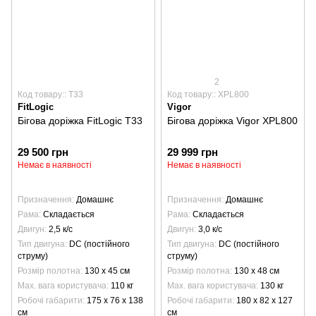
2
Код товару:: T33
Код товару:: XPL800
FitLogic
Vigor
Бігова доріжка FitLogic T33
Бігова доріжка Vigor XPL800
29 500 грн
29 999 грн
Немає в наявності
Немає в наявності
Призначення
Домашнє
Призначення
Домашнє
Рама
Складається
Рама
Складається
Двигун
2,5 к/с
Двигун
3,0 к/с
Тип двигуна
DC (постійного
Тип двигуна
DC (постійного
струму)
струму)
Розмір полотна
130 х 45 см
Розмір полотна
130 х 48 см
Max. вага користувача
110 кг
Max. вага користувача
130 кг
Робочі габарити
175 x 76 x 138
Робочі габарити
180 х 82 х 127
см
см