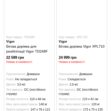
Код товару:: TD248F
Код товару:: XPL710
Vigor
Vigor
Бігова доріжка для
Бігова доріжка Vigor XPL710
реабілітації Vigor TD248F
22 599 грн
24 999 грн
Немає в наявності
Немає в наявності
Призначення
Домашнє
Призначення
Домашнє
Рама
Не складається
Рама
Складається
Двигун
3,0 к/с
Двигун
2,0 к/с
Тип двигуна
DC (постійного
Тип двигуна
DC (постійного
струму)
струму)
Розмір полотна
110 х 48 см
Розмір полотна
123 х 42 см
Max. вага користувача
140 кг
Max. вага користувача
120 кг
Робочі габарити
147 х 76 х 121
Робочі габарити
175 х 75 х 135