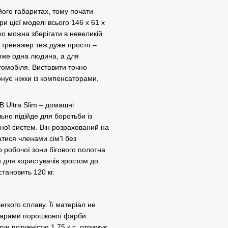
його габаритах, тому почати
и цієї моделі всього 146 х 61 х
ко можна зберігати в невеликій
и тренажер теж дуже просто –
може одна людина, а для
томобіля. Виставити точно
онує ніжки із компенсаторами,
 Ultra Slim – домашні
ьно підійде для боротьби із
ьної систем. Він розрахований на
тися членами сім'ї без
р робочої зони бігового полотна
для користувачів зростом до
тановить 120 кг.
егкого сплаву. Її матеріал не
 шарами порошкової фарби.
ун потужністю 1,75 к.с. отримує