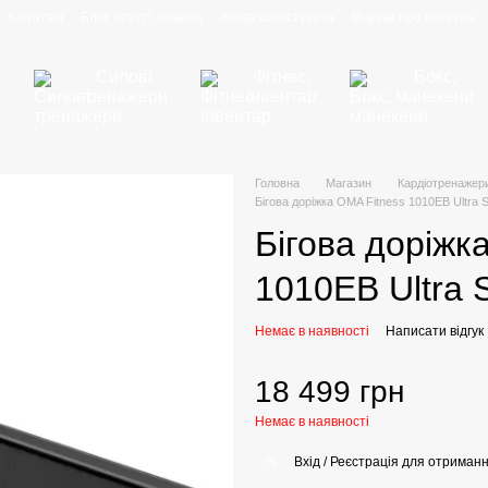
Клієнтам
Блог, статті, новини
Угода користувача
Відгуки про магазин
Силові
Фітнес,
Бокс,
и
тренажери
інвентар
манекени
Головна
Магазин
Кардіотренажер
Бігова доріжка OMA Fitness 1010EB Ultra S
Бігова доріжк
1010EB Ultra 
Немає в наявності
Написати відгук
18 499 грн
Немає в наявності
Вхід / Реєстрація для отриман
%