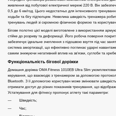
живлення від побутової електричної мережі 220 В. Він забезпечу
0,5 до 6 км/год. Цього недостатньо для інтенсивного тренуванн
ходьби та бігу підтюпцем. Невелика швидкість тренажера роби
тренувань людей зі скромною фізичною формою та користувачів
Бігове полотно цієї моделі виготовлене з використанням армую
стійке до розриву та деформації. Його робоча поверхня покри
забезпечує ідеальне зчеплення з підошвою взуття під час заня
система амортизації, що ефективно поглинає ударні навантажен
самим знижуючи негативний вплив на зв'язки, суглоби та хребе
Функціональність бігової доріжки
Домашня доріжка OMA Fitness 1010EB Ultra Slim укомплектова
керування, що взаємодіє з тренажером за допомогою протоколу
Bluetooth. З її допомогою користувач може змінювати швидкість
отримати доступ до різних показників тренування, що відобра
Устаткування для фітнесу пропонує атлету такі параметри:
Швидкість;
Час;
Відстань;