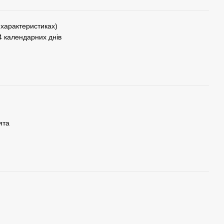
у характеристиках)
4 календарних днів
ята