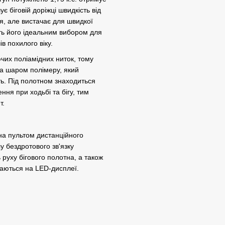
є біговій доріжці швидкість від
я, але вистачає для швидкої
ть його ідеальним вибором для
 похилого віку.
чих поліамідних ниток, тому
та шаром полімеру, який
ть. Під полотном знаходиться
ня при ходьбі та бігу, тим
т.
на пультом дистанційного
 бездротового зв'язку
 руху бігового полотна, а також
жаються на LED-дисплеї.