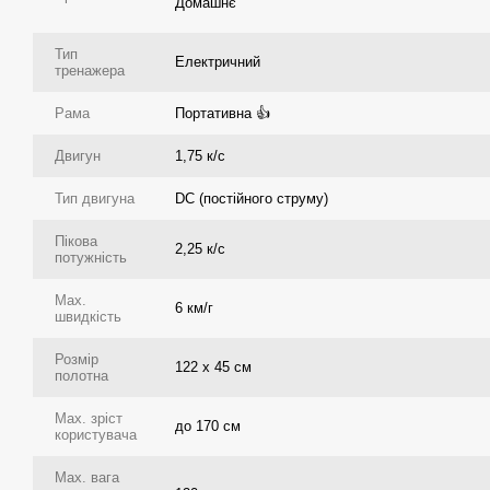
Домашнє
Тип
Електричний
тренажера
Рама
Портативна 👍
Двигун
1,75 к/с
Тип двигуна
DC (постійного струму)
Пікова
2,25 к/с
потужність
Max.
6 км/г
швидкість
Розмір
122 х 45 см
полотна
Max. зріст
до 170 см
користувача
Max. вага