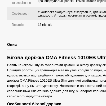
Транспортувальні ролики, компенсатори нерівн
та зберігання
У комплект входить пульт керування, для збі
Особливості
швидкості. А також перемикання режимів інфор
Гарантія
12 місяців
Опис
Бігова доріжка OMA Fitness 1010EB Ultr
Навіть найскромнішу за габаритами домашню бігову доріжку с
Принцип роботи цих тренажерів має на увазі солідні розміри, 
відмовляються від придбання такого обладнання для кардіо. А
доріжка OMA Fitness 1010EB Ultra Slim для якої знайдеться міс
квартирі, а й у кімнаті гуртожитку. Незважаючи на екзотичний з
справжнісінька електрична доріжка для бігу, з набором корисн
серйозного кардіотренажера.
Особливості бігової доріжки