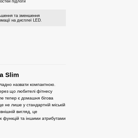
остей підлоги
льшення та зменшення
мації на дисплеї LED.
a Slim
кладно назвати компактною.
через що любителі фітнесу
ле тепер є домашня бігова
це не лише у стандартній міській
овнішній вигляд, це
их функцій та іншими атрибутами