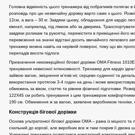
Головна відмінність цього тренажера від побратимів полягає в 
розповідь про цю незвичайну доріжку варто саме з цього. Розмір
12см, а вага – 30 кг. Завдяки цьому, обладнання для кардіо лег
кімнаті, наприклад, під ліжком або за дверима. Транспортуват
завдяки роликам та рукоятці, перемістити в приміщенні його 
перевезення на значні відстані досить звичайного легкового ав
тренажер можна навіть на нерівній поверхні, тому що він проп
перепадів висоти підлоги.
Призначення некомерційної бігової доріжки OMA Fitness 1010EB
тренування невисокої інтенсивності. Тренажер для кардіо ідеал
зайвою вагою, зміцнення м'язів ніг, серцево-судинної та дихал
використання протягом 3-4 годин на день і може використовува
обмежень за віком, статтю та рівнем фізичної підготовки. Розмі
122Х45 см робить тренування з цим тренажером комфортними 
190 см. Обмеження ж за вагою, заявлене виробником техніки, с
Конструкція бігової доріжки
Основа ультратонкої бігової доріжки OMA – рама із міцного та л
схильний до корозії, але виробник все ж таки покрив її двома
Усередині тренажера розмістився компактний електричний двиг