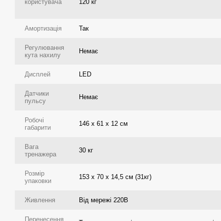
користувача
120 кг
Амортизація
Так
Регулювання
Немає
кута нахилу
Дисплей
LED
Датчики
Немає
пульсу
Робочі
146 х 61 х 12 см
габарити
Вага
30 кг
тренажера
Розмір
153 х 70 х 14,5 см (31кг)
упаковки
Живлення
Від мережі 220В
Перенесення