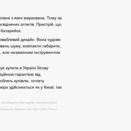
 кожна з яких маркована. Тому за
свідчених атлетів. Пристрій, що
 батарейок.
ривабливий дизайн. Вона чудово
івень шуму, компактні габарити,
м, але незамінним інструментом
є купити в Україні бігову
іційною гарантією від
облять купівлю, оплату
ра здійснюється як у Києві, так
 обладнання для кардіо, некомерційна
 домашня доріжка для бігу OMA Fitness