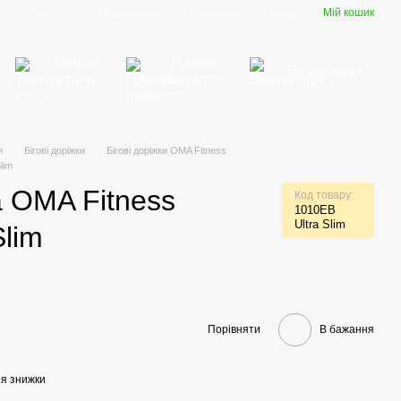
Мій кошик
Порівняння
Укр
Рус
Бажання
Вхід
Тенісні
Гумові
Вентиляція
столи
покриття
и
Бігові доріжки
Бігові доріжки OMA Fitness
lim
а OMA Fitness
Код товару:
1010EB
Ultra Slim
Slim
Порівняти
В бажання
ня знижки