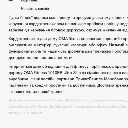
Кількість кроків.
Пульт бігової доріжки має просту та зрозумілу систему кнопок,
керування кардіотренажером не виникає проблем навіть у недо
забезпечує керування біговою доріжкою, отримує живлення від
Кардіотренажер для дому OMA бігова доріжка має простий і п
виглядатиме в інтер'єрі сучасної квартири або офісу. Низький р
функціональність та надійність зроблять цей тренажер прости
для досягнення поставленої мети.
Інтернет-магазин обладнання для фітнесу Topfitness.ua пропону
доріжку OMA Fitness 1010EB Ultra Slim за відмінною ціною з оф
виробника. Наші постійні партнери ПриватБанк та Монобанк зр
частинами та кредит простими та доступними. Доставка тренаже
і в інших містах нашої країни.
Домашня бігова доріжка OMA Fitness 1010EB Ultra Slim, обладнання для фітнесу,
бігова доріжка OMA Fitness 1010EB Ultra Slim, ультратонка бігова доріжка OMA,
itness 1010EB Ultra Slim