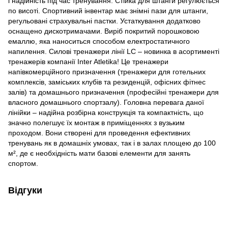
і надійність під час тренування. Стійка для штанги регулюється
по висоті. Спортивний інвентар має знімні пази для штанги,
регульовані страхувальні пастки. Устаткування додатково
оснащено дискотримачами. Виріб покритий порошковою
емаллю, яка наноситься способом електростатичного
напилення. Силові тренажери лінії LC – новинка в асортименті
тренажерів компанії Inter Atletika! Це тренажери
напівкомерційного призначення (тренажери для готельних
комплексів, заміських клубів та резиденцій, офісних фітнес
залів) та домашнього призначення (професійні тренажери для
власного домашнього спортзалу). Головна перевага даної
лінійки – надійна розбірна конструкція та компактність, що
значно полегшує їх монтаж в приміщеннях з вузьким
проходом. Вони створені для проведення ефективних
тренувань як в домашніх умовах, так і в залах площею до 100
м², де є необхідність мати базові елементи для занять
спортом.
Відгуки