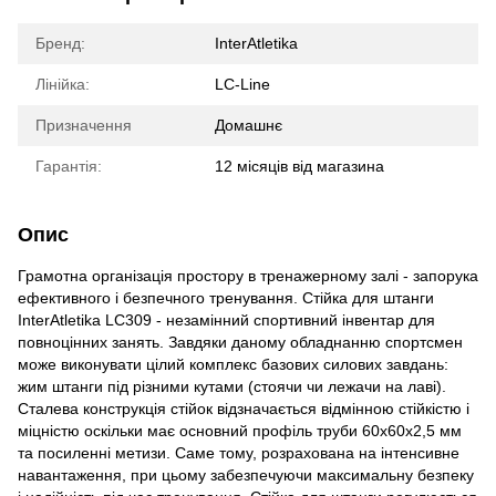
Бренд:
InterAtletika
Лінійка:
LC-Line
Призначення
Домашнє
Гарантія:
12 місяців від магазина
Опис
Грамотна організація простору в тренажерному залі - запорука
ефективного і безпечного тренування. Стійка для штанги
InterAtletika LC309 - незамінний спортивний інвентар для
повноцінних занять. Завдяки даному обладнанню спортсмен
може виконувати цілий комплекс базових силових завдань:
жим штанги під різними кутами (стоячи чи лежачи на лаві).
Сталева конструкція стійок відзначається відмінною стійкістю і
міцністю оскільки має основний профіль труби 60х60х2,5 мм
та посиленні метизи. Саме тому, розрахована на інтенсивне
навантаження, при цьому забезпечуючи максимальну безпеку