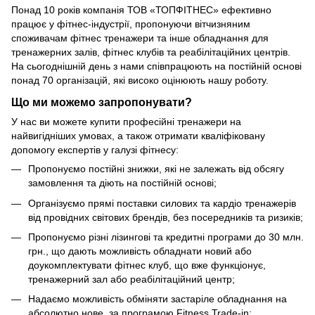
Понад 10 років компанія ТОВ «ТОПФІТНЕС» ефективно
працює у фітнес-індустрії, пропонуючи вітчизняним
споживачам фітнес тренажери та інше обладнання для
тренажерних залів, фітнес клубів та реабілітаційних центрів.
На сьогоднішній день з нами співпрацюють на постійній основі
понад 70 організацій, які високо оцінюють нашу роботу.
Що ми можемо запропонувати?
У нас ви можете купити професійні тренажери на
найвигідніших умовах, а також отримати кваліфіковану
допомогу експертів у галузі фітнесу:
Пропонуємо постійні знижки, які не залежать від обсягу
замовлення та діють на постійній основі;
Організуємо прямі поставки силових та кардіо тренажерів
від провідних світових брендів, без посередників та ризиків;
Пропонуємо різні лізингові та кредитні програми до 30 млн.
грн., що дають можливість обладнати новий або
доукомплектувати фітнес клуб, що вже функціонує,
тренажерний зал або реабілітаційний центр;
Надаємо можливість обміняти застаріле обладнання на
абсолютно нове, за програмою Fitness Trade-in;