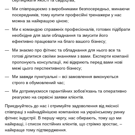
сертифікати якості та свідоцтва;
Ми співпрацюємо з виробниками безпосередньо, минаючи
посередників, тому купити професійні тренажери у нас
можна за найкращою ціною;
Ми є командою справжніх професіоналів, готових підібрати
необхідне для зали обладнання та змусити його
ефективно працювати на благо вашого бізнесу;
Ми знаємо про фітнес та обладнання для нього все та
готові ділитися своїми знаннями з вами. Експерти компанії
пропонують консультації, які відкриють перед вами нові
межі цього перспективного бізнесу;
Ми завжди пунктуальні – всі замовлення виконуються
строго в обумовлений час;
Ми дотримуємося гарантійних зобов'язань та оперативно
реагуємо на сервісні заявки клієнтів.
Приєднуйтесь до нас і отримуйте задоволення від якісної
співпраці з найнадійнішою компанією на українському ринку
фітнес індустрії. В першу чергу, нас обирають, тому що ми
найкращі, і список постійних клієнтів, що стрімко зростає, –
найкраще тому підтвердження.