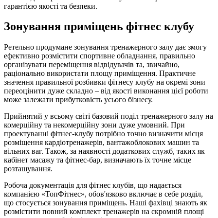
гарантією якості та безпеки.
Зонування приміщень фітнес клубу
Ретельно продумане зонування тренажерного залу дає змогу
ефективно розмістити спортивне обладнання, правильно
організувати переміщення відвідувачів та, звичайно,
раціонально використати площу приміщення. Практичне
значення правильної розбивки фітнесу клубу на окремі зони
переоцінити дуже складно – від якості виконання цієї роботи
може залежати прибутковість усього бізнесу.
Прийнятий у всьому світі базовий поділ тренажерного залу на
комерційну та некомерційну зони дуже умовний. При
проектуванні фітнес-клубу потрібно точно визначити місця
розміщення кардіотренажерів, вантажоблокових машин та
вільних ваг. Також, за наявності додаткових служб, таких як
кабінет масажу та фітнес-бар, визначають їх точне місце
розташування.
Робоча документація для фітнес клубів, що надається
компанією «ТопФітнес», обов'язково включає в себе розділ,
що стосується зонування приміщень. Наші фахівці знають як
розмістити повний комплект тренажерів на скромній площі