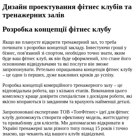
Дизайн проектування фітнес клубів та
тренажерних залів
Розробка концепції фітнес клубу
Якщо ви плануєте відкрити тренажерний зал, то треба
починати з розробки концепції закладу. Інвестуючи гроші у
бізнес, пов'язаний зі спортом, необхідно точно знати, яким
буде ваш фітнес клуб, як він буде оформлений, хто стане його
основними відвідувачами та які послуги він зможе
запропонувати. Ретельно опрацьована концепція фітнес клубу
– це один із перших, дуже важливих кроків до успіху.
Розробка концепції комерційного тренажерного залу – це
відповідальна робота, що з кількох етапів. Виконання цього
комплексу краще довірити спеціалістам з досвідом роботи, які
якісно впораються із завданням та врахують найменші деталі.
Запропоновані експертами ТОВ «ТопФітнес» ідеї для фітнес
клубу допоможуть створити ефективну модель, життєздатну
та привабливу для клієнтів. Ми допомагаємо відкривати в
Україні тренажерні зали різного типу понад 15 років і точно
знаємо, що чекають від вашого клубу відвідувачі.