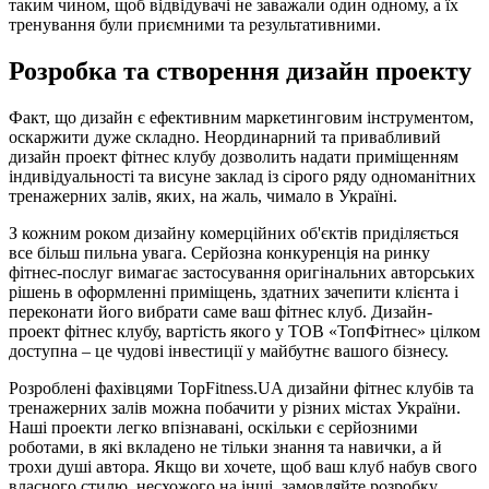
таким чином, щоб відвідувачі не заважали один одному, а їх
тренування були приємними та результативними.
Розробка та створення дизайн проекту
Факт, що дизайн є ефективним маркетинговим інструментом,
оскаржити дуже складно. Неординарний та привабливий
дизайн проект фітнес клубу дозволить надати приміщенням
індивідуальності та висуне заклад із сірого ряду одноманітних
тренажерних залів, яких, на жаль, чимало в Україні.
З кожним роком дизайну комерційних об'єктів приділяється
все більш пильна увага. Серйозна конкуренція на ринку
фітнес-послуг вимагає застосування оригінальних авторських
рішень в оформленні приміщень, здатних зачепити клієнта і
переконати його вибрати саме ваш фітнес клуб. Дизайн-
проект фітнес клубу, вартість якого у ТОВ «ТопФітнес» цілком
доступна – це чудові інвестиції у майбутнє вашого бізнесу.
Розроблені фахівцями TopFitness.UA дизайни фітнес клубів та
тренажерних залів можна побачити у різних містах України.
Наші проекти легко впізнавані, оскільки є серйозними
роботами, в які вкладено не тільки знання та навички, а й
трохи душі автора. Якщо ви хочете, щоб ваш клуб набув свого
власного стилю, несхожого на інші, замовляйте розробку