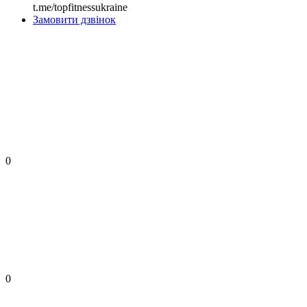
t.me/topfitnessukraine
Замовити дзвінок
0
0