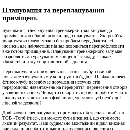
Планування та перепланування
приміщень
Будь-який фітнес клуб або тренажерний зал висуває до
приміщення особливі вимоги щодо планування. Якщо об'єкт
зводиться «з нуля», можна без проблем передбачити всі
нюанси, але найчастіше під зал доводиться перепрофілювати
вже готові приміщення. Планування тренажерного залу має
розроблятися з урахуванням концепції закладу, а також
кількості та типу спортивного обладнання.
Перепланування приміщень для фітнес клубу зазвичай
пов'язане з втручанням у конструктив будівлі. Нерідко проект
фітнес клубу передбачає порушення несучих стін,
перерозподіл навантажень на перекриття, перенесення отворів
у зовнішніх стінах. Чи варто говорити, що всі ці роботи мають
виконуватися виключно фахівцями, які мають усі необхідні
ліцензії та дозволи?
Довіряючи переплануванню приміщень під тренажерний зал
ТОВ «ТопФітнес», ви можете бути впевнені, що отримаєте
якісний результат. Наш будівельно-монтажний відділ виконає
найскладніші роботи зі зміни планувального рішення із