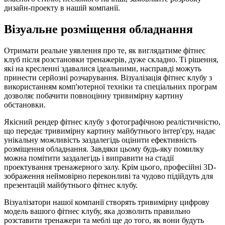
дизайн-проекту в нашій компанії.
Візуальне розміщення обладнання
Отримати реальне уявлення про те, як виглядатиме фітнес
клуб після розстановки тренажерів, дуже складно. Ті рішення,
які на кресленні здавалися ідеальними, насправді можуть
принести серйозні розчарування. Візуалізація фітнес клубу з
використанням комп'ютерної техніки та спеціальних програм
дозволяє побачити повноцінну тривимірну картину
обстановки.
Якісний рендер фітнес клубу з фотографічною реалістичністю,
що передає тривимірну картину майбутнього інтер'єру, надає
унікальну можливість заздалегідь оцінити ефективність
розміщення обладнання. Завдяки цьому будь-яку помилку
можна помітити заздалегідь і виправити на стадії
проектування тренажерного залу. Крім цього, професійні 3D-
зображення неймовірно переконливі та чудово підійдуть для
презентацій майбутнього фітнес клубу.
Візуалізатори нашої компанії створять тривимірну цифрову
модель вашого фітнес клубу, яка дозволить правильно
розставити тренажери та меблі ще до того, як вони будуть