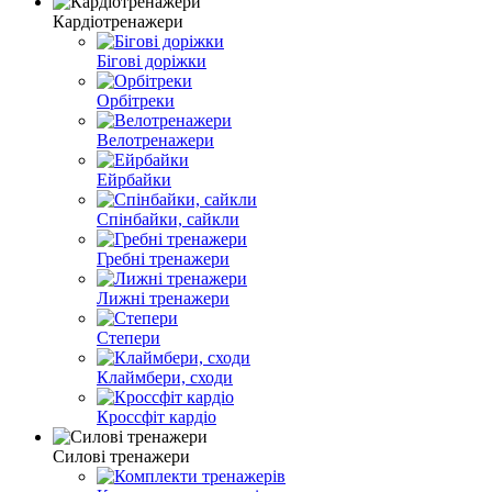
Кардіотренажери
Бігові доріжки
Орбітреки
Велотренажери
Ейрбайки
Спінбайки, сайкли
Гребні тренажери
Лижні тренажери
Степери
Клаймбери, сходи
Кроссфіт кардіо
Силові тренажери