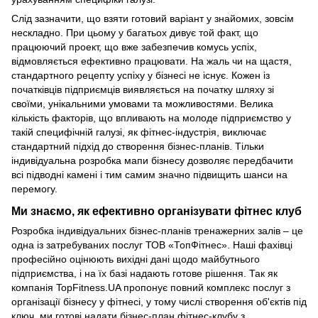
Слід зазначити, що взяти готовий варіант у знайомих, зовсім
нескладно. При цьому у багатьох дивує той факт, що
працюючий проект, що вже забезпечив комусь успіх,
відмовляється ефективно працювати. На жаль чи на щастя,
стандартного рецепту успіху у бізнесі не існує. Кожен із
початківців підприємців виявляється на початку шляху зі
своїми, унікальними умовами та можливостями. Велика
кількість факторів, що впливають на молоде підприємство у
такій специфічній галузі, як фітнес-індустрія, виключає
стандартний підхід до створення бізнес-планів. Тільки
індивідуальна розробка мапи бізнесу дозволяє передбачити
всі підводні камені і тим самим значно підвищить шанси на
перемогу.
Ми знаємо, як ефективно організувати фітнес клуб
Розробка індивідуальних бізнес-планів тренажерних залів – це
одна із затребуваних послуг ТОВ «ТопФітнес». Наші фахівці
професійно оцінюють вихідні дані щодо майбутнього
підприємства, і на їх базі надають готове рішення. Так як
компанія TopFitness.UA пропонує повний комплекс послуг з
організації бізнесу у фітнесі, у тому числі створення об'єктів під
ключ, ми готові надати бізнес-план фітнес-клубу з