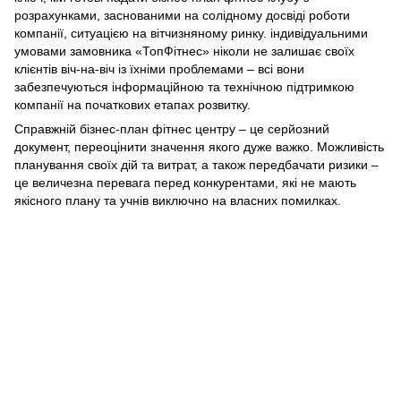
розрахунками, заснованими на солідному досвіді роботи
компанії, ситуацією на вітчизняному ринку. індивідуальними
умовами замовника «ТопФітнес» ніколи не залишає своїх
клієнтів віч-на-віч із їхніми проблемами – всі вони
забезпечуються інформаційною та технічною підтримкою
компанії на початкових етапах розвитку.
Справжній бізнес-план фітнес центру – це серйозний
документ, переоцінити значення якого дуже важко. Можливість
планування своїх дій та витрат, а також передбачати ризики –
це величезна перевага перед конкурентами, які не мають
якісного плану та учнів виключно на власних помилках.
(097) 977-07-17
(067) 185-95-85
Контакти
Повна версія сайту