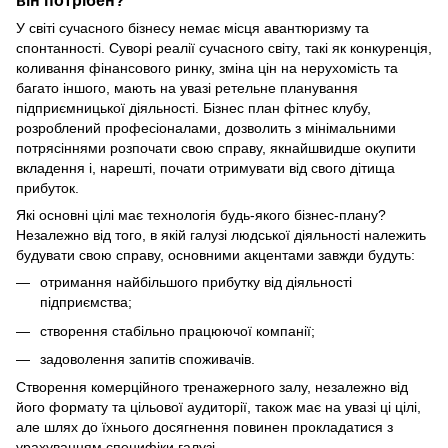
він потрібен?
У світі сучасного бізнесу немає місця авантюризму та
спонтанності. Суворі реалії сучасного світу, такі як конкуренція,
коливання фінансового ринку, зміна цін на нерухомість та
багато іншого, мають на увазі ретельне планування
підприємницької діяльності. Бізнес план фітнес клубу,
розроблений професіоналами, дозволить з мінімальними
потрясіннями розпочати свою справу, якнайшвидше окупити
вкладення і, нарешті, почати отримувати від свого дітища
прибуток.
Які основні цілі має технологія будь-якого бізнес-плану?
Незалежно від того, в якій галузі людської діяльності належить
будувати свою справу, основними акцентами завжди будуть:
отримання найбільшого прибутку від діяльності
підприємства;
створення стабільно працюючої компанії;
задоволення запитів споживачів.
Створення комерційного тренажерного залу, незалежно від
його формату та цільової аудиторії, також має на увазі ці цілі,
але шлях до їхнього досягнення повинен прокладатися з
урахуванням специфіки галузі.