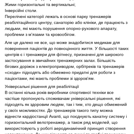
Жими горизонтальні та вертикальні;
Інверсійні столи.
Перелічені категорії лежать в основі парку тренажерів
реабілітаційного центру, санаторію або клініки, де працюють з
людьми, які мають порушення опорно-рухового апарату,
проблеми з м'язами та кровообігом.
Але це далеко не все, що може знадобитися медикам для
повернення пацієнтів до повноцінного життя. У більшості таких
центрів є і тренажери для фітнесу, призначені для широкого
застосування в звичайних тренажерних залах. Більшість
бігових доріжок з електроприводом, орбітреків та тренажерів
«сходи» підходять або обмежено придатні для роботи з
пацієнтами, які мають проблеми зі здоров'ям.
Універсальні рішення для реабілітації
В останні кілька років виробники спортивної техніки все
частіше пропонують споживачам універсальні рішення, які
підходять як здоровим людям, так і тим, хто дещо обмежений
у своїх можливостях. До тренажерів такого типу можна
віднести кардіостанції Avanti, що поєднують канатну систему і
горизонтальний велотренажер, а також ряд моделей, що
використовують у роботі аеродинамічний принцип створення