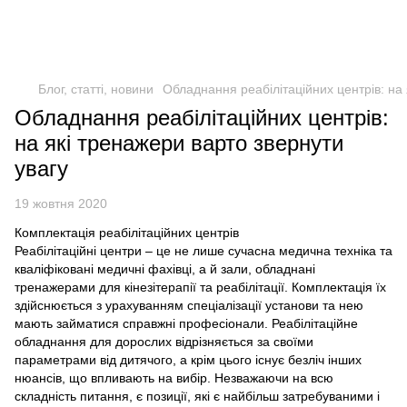
Блог, статті, новини
Обладнання реабілітаційних центрів: на 
Обладнання реабілітаційних центрів:
на які тренажери варто звернути
увагу
19 жовтня 2020
Комплектація реабілітаційних центрів
Реабілітаційні центри – це не лише сучасна медична техніка та
кваліфіковані медичні фахівці, а й зали, обладнані
тренажерами для кінезітерапії та реабілітації. Комплектація їх
здійснюється з урахуванням спеціалізації установи та нею
мають займатися справжні професіонали. Реабілітаційне
обладнання для дорослих відрізняється за своїми
параметрами від дитячого, а крім цього існує безліч інших
нюансів, що впливають на вибір. Незважаючи на всю
складність питання, є позиції, які є найбільш затребуваними і