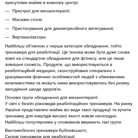
присутніми майже в кожному центрі:
Пристрої для механотерапії;
Масажні столи;
Пристосування для декомпресійного витягування;
Вертикалізатори.
Найбільш об'ємною є перша категорія обладнання, тобто
тренажери для реабілітації. Ця техніка може бути дуже схожа
зовні на стандартне обладнання для фітнесу, але це лише
зовнішня схожість. Продукти, що використовуються в
реабілітаційній медицині, сконструйовані спеціально з
урахуванням фізичних особливостей людей з обмеженими
можливостями та можуть ними використовуватись без ризику
заподіяння шкоди здоров'ю.
Основні групи обладнання для механотерапії
У світі є безліч різновидів реабілітаційних тренажерів. На ринку
України представлені майже всі види такої продукції та купити
тренажер для інвалідів високої якості зовсім нескладно.
Найбільш популярними у споживачів вважають такі групи:
Вантажоблочні тренажери Бубновського;
Силові тренажери для реабілітації;