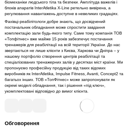
біомеханіки людського тіла та безпеки. Амплітуда важелів і
блоків апаратів InterAtletika X-Line ретельно вивірена, а
регулювання навантажень доступне в невеликих градаціях.
Фахівці-реабілітологи добре знають, що досвідчений
постачальник обладнання може спростити завдання
комплектацію зали будь-якого типу. Саме тому компанія ТОВ
«Топфітнес» вже майже 15 років забезпечує постачання
тренажерів для реабілітації на всій території України. До нас
звертаються не лише клієнти з Києва, Харкова чи Дніпра – у
нашому портфоліо створення центрів реабілітації та
спеціалізованих тренажерних залів у десятках міст країни. Ми
пропонуємо професійну продукцію від таких відомих
виробників як InterAtletika, Impulse Fitness, Avanti, Concept2 та
багатьох інших. ТОВ «ТопФітнес» може запропонувати як
окремі моделі обладнання, так і рішення «під ключ»,
укомплектовані відповідно до вимог клієнта.
Обговорення