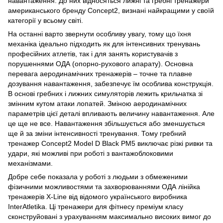
навантаження. До них відносяться лижні та гребні тренажери
американського бренду Concept2, визнані найкращими у своїй
категорії у всьому світі.
На останні варто звернути особливу увагу, тому що їхня
механіка ідеально підходить як для інтенсивних тренувань
професійних атлетів, так і для занять користувачів з
порушеннями ОДА (опорно-рухового апарату). Основна
перевага аеродинамічних тренажерів – точне та плавне
дозування навантаження, забезпечує їм особлива конструкція.
В основі гребних і лижних симуляторів лежить крильчатка зі
змінним кутом атаки лопатей. Зміною аеродинамічних
параметрів цієї деталі впливають величину навантаження. Але
це ще не все. Навантаження збільшується або зменшується
ще й за зміни інтенсивності тренування. Тому гребний
тренажер Concept2 Model D Black PM5 виключає різкі ривки та
удари, які можливі при роботі з вантажоблоковими
механізмами.
Добре себе показала у роботі з людьми з обмеженими
фізичними можливостями та захворюваннями ОДА лінійка
тренажерів X-Line від відомого українського виробника
InterAtletika. Ці тренажери для фітнесу преміум класу
сконструйовані з урахуванням максимально високих вимог до