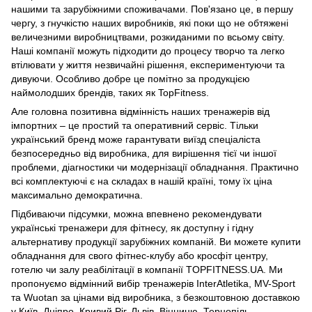
нашими та зарубіжними споживачами. Пов'язано це, в першу
чергу, з гнучкістю наших виробників, які поки що не обтяжені
величезними виробництвами, розкиданими по всьому світу.
Наші компанії можуть підходити до процесу творчо та легко
втілювати у життя незвичайні рішення, експериментуючи та
дивуючи. Особливо добре це помітно за продукцією
наймолодших брендів, таких як TopFitness.
Але головна позитивна відмінність наших тренажерів від
імпортних – це простий та оперативний сервіс. Тільки
український бренд може гарантувати виїзд спеціаліста
безпосередньо від виробника, для вирішення тієї чи іншої
проблеми, діагностики чи модернізації обладнання. Практично
всі комплектуючі є на складах в нашій країні, тому їх ціна
максимально демократична.
Підбиваючи підсумки, можна впевнено рекомендувати
українські тренажери для фітнесу, як доступну і гідну
альтернативу продукції зарубіжних компаній. Ви можете купити
обладнання для свого фітнес-клубу або кросфіт центру,
готелю чи залу реабілітації в компанії TOPFITNESS.UA. Ми
пропонуємо відмінний вибір тренажерів InterAtletika, MV-Sport
та Wuotan за цінами від виробника, з безкоштовною доставкою
у Київ, Дніпро, Кривий Ріг, Львів, Вінницю, Тернопіль,