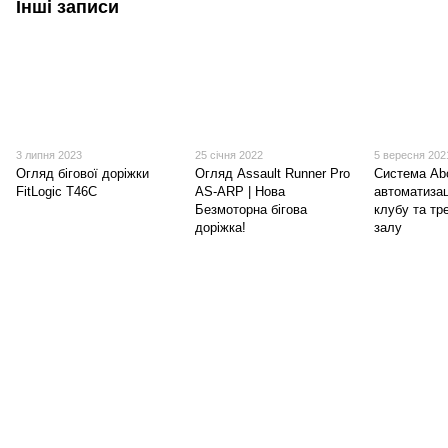
Інші записи
3 липня 2023
25 січня 2022
5 вересня 202
Огляд бігової доріжки
Огляд Assault Runner Pro
Система Ab
FitLogic T46C
AS-ARP | Нова
автоматизац
Безмоторна бігова
клубу та тр
доріжка!
залу
(097) 977-07-17
(067) 185-95-85
Контакти
Повна версія сайту