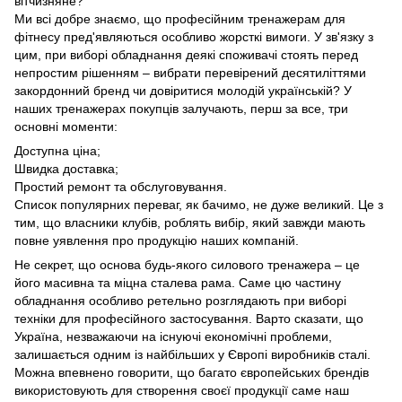
вітчизняне?
Ми всі добре знаємо, що професійним тренажерам для
фітнесу пред'являються особливо жорсткі вимоги. У зв'язку з
цим, при виборі обладнання деякі споживачі стоять перед
непростим рішенням – вибрати перевірений десятиліттями
закордонний бренд чи довіритися молодій українській? У
наших тренажерах покупців залучають, перш за все, три
основні моменти:
Доступна ціна;
Швидка доставка;
Простий ремонт та обслуговування.
Список популярних переваг, як бачимо, не дуже великий. Це з
тим, що власники клубів, роблять вибір, який завжди мають
повне уявлення про продукцію наших компаній.
Не секрет, що основа будь-якого силового тренажера – це
його масивна та міцна сталева рама. Саме цю частину
обладнання особливо ретельно розглядають при виборі
техніки для професійного застосування. Варто сказати, що
Україна, незважаючи на існуючі економічні проблеми,
залишається одним із найбільших у Європі виробників сталі.
Можна впевнено говорити, що багато європейських брендів
використовують для створення своєї продукції саме наш