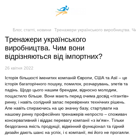
Блог, статті, новини
Тренажери українського виробництва. Чи
Тренажери українського
виробництва. Чим вони
відрізняються від імпортних?
26 квітня 2022
Історія більшості іменитих компаній Європи, США та Азії – це
історія багаторічного пошуку, помилок, розчарувань, злетів та
падінь. Щодо цього нашим брендам, відносно молодим,
пощастило більше. Вони мають перед очима досвід «гігантів»
ринку, і навіть солідний запас перевірених технічних рішень.
Але навіть спираючись на цю значну базу, стартувати на
нашому ринку професійних тренажерів непросто – споживач
консервативний і віддає перевагу компанії «з ім'ям». Тільки
бездоганна якість продукції, відмінний функціонал та гідний
дизайн дають шанс на успіх, і є компанії, які його не прогаяли.