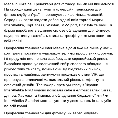
Made in Ukraine. Тренажери для фітнесу, якими ми пишаємося
На сьогоднішній день, купити комерційні тренажери для
фітнес-клубу в Україні пропонують лише кілька компаній.
Серед них варто згадати добре відомі всім торгові марки
InterAtletika, TopFitness, Wuotan, MV-Sport, BruStyle та Vasil. Ці
фірми виробляють відмінне силове обладнання для фітнесу,
пауерліфтингу, важкої атлетики та кросфіту, яке має попит по
всій країні.
Професійні тренажери InterAtletika відомі вже не лише у нас –
компанія є постійним учасником великих профільних форумів,
і її продукція вже почала завойовувати європейський ринок.
Виробник пропонує величезний вибір силового обладнання
різного типу та класу, починаючи від бюджетних лінійок,
простих та надійних, закінчуючи продукцією рівня VIP, що
пропонує споживачеві максимальний рівень комфорту та
ефектний дизайн. Тренажери преміум класу з України
InterAtletika NRG чудово показали себе в елітних залах Києва,
Дніпра, Харкова та Львова, а обладнання бюджетної лінійки
InterAtletika Standart можна зустріти у десятках залів та клубів
по всій країні.
Професійні тренажери для фітнесу: чи варто купувати