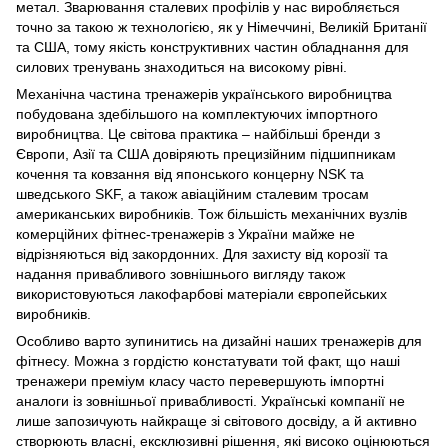
метал. Зварювання сталевих профілів у нас виробляється
точно за такою ж технологією, як у Німеччині, Великій Британії
та США, тому якість конструктивних частин обладнання для
силових тренувань знаходиться на високому рівні.
Механічна частина тренажерів українського виробництва
побудована здебільшого на комплектуючих імпортного
виробництва. Це світова практика – найбільші бренди з
Європи, Азії та США довіряють прецизійним підшипникам
кочення та ковзання від японського концерну NSK та
шведського SKF, а також авіаційним сталевим тросам
американських виробників. Тож більшість механічних вузлів
комерційних фітнес-тренажерів з України майже не
відрізняються від закордонних. Для захисту від корозії та
надання привабливого зовнішнього вигляду також
використовуються лакофарбові матеріали європейських
виробників.
Особливо варто зупинитись на дизайні наших тренажерів для
фітнесу. Можна з гордістю констатувати той факт, що наші
тренажери преміум класу часто перевершують імпортні
аналоги із зовнішньої привабливості. Українські компанії не
лише запозичують найкраще зі світового досвіду, а й активно
створюють власні, ексклюзивні рішення, які високо оцінюються