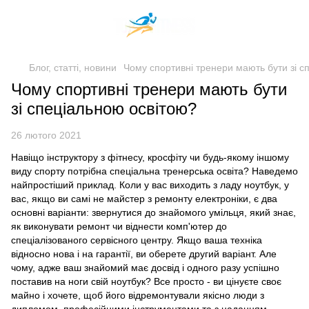
Блог, статті, новини
Чому спортивні тренери мають бути зі с
Чому спортивні тренери мають бути
зі спеціальною освітою?
26 лютого 2021
Навіщо інструктору з фітнесу, кросфіту чи будь-якому іншому
виду спорту потрібна спеціальна тренерська освіта? Наведемо
найпростіший приклад. Коли у вас виходить з ладу ноутбук, у
вас, якщо ви самі не майстер з ремонту електроніки, є два
основні варіанти: звернутися до знайомого умільця, який знає,
як виконувати ремонт чи віднести комп'ютер до
спеціалізованого сервісного центру. Якщо ваша техніка
відносно нова і на гарантії, ви оберете другий варіант. Але
чому, адже ваш знайомий має досвід і одного разу успішно
поставив на ноги свій ноутбук? Все просто - ви цінуєте своє
майно і хочете, щоб його відремонтували якісно люди з