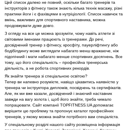
Цей список далеко не повний, оскільки багато тренерів та
інструкторів з фітнесу також знають кілька технік масажу, різні
практики йоги і є фахівцями в нутріціології. Список навичок та
вмінь, важливих для спортивного наставника, можна
продовжувати дуже довго.
З огляду на все це можна зрозуміти, чому навіть атлети зі
світовими іменами працюють із тренерами. До речі,
досвідчений тренер з фітнесу, кросфіту, пауерліфтингу або
бодібілдингу може виглядати набагато менш вражаюче, ніж
підопічний і мати набагато менше спортивних досягнень. Все
тому, що його спеціальність – професійна тренерська
діяльність, а не робота спортивних рекордів.
Як знайти тренера зі спеціальною освітою?
Тепер ви напевно розумієте, навіщо цікавитись наявністю у
тренера чи інструктора дипломів, посвідчень та сертифікатів.
Але, як ми вже казали, досвідчений і знаючий наставник
завжди на вагу золота і, щоб його знайти, треба чимало
попрацювати. Сайт компанії TOPFITNESS.UA допомагає
вирішити цю проблему та пропонує каталог професійних
тренерів, у якому можна знайти потрібного вам спеціаліста.
У спеціальному розділі нашого сайту розміщена інформація