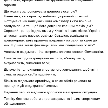
дипломом, професійними інструментами та з наданням
гарантії.
Що можуть запропонувати тренери з освітою?
Наше тіло, не в приклад набагато дорожчий і тонший
інструмент, ніж найсучасніший комп'ютер і хіба воно не
заслужило на те, щоб його довірили кращим фахівцям?
Хороший тренер із дипломом у Києві та інших містах України
цінується дуже високо, оскільки більшість відвідувачів
тренажерних залів прагнуть потрапити на заняття саме до
них. Що має знати фахівець, який має спеціальну освіту?
Анатомію людського тіла, зокрема ключові основи біомеханіки;
Сучасні методики тренувань на силу, м'язову масу,
витривалість, зниження ваги;
Дієтологію та принципи спортивного харчування, щоб уміти
скласти раціон своїм підопічним;
Біохімію людського організму, а саме обмін речовин та
принципи дії ендокринної системи;
Надання першої медичної допомоги в екстрених ситуаціях;
Техніку безпеки роботи з тренажерами та іншим спортивним
обладнанням.