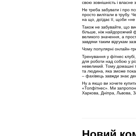
свою зовнішність і власне 
Не треба забувати і про п
просто вилітали в трубу. Ч
на що, доїдає її, щоби «н
Також не забувайте, що вис
більше, ніж найдорожчий ф
великого значення, а прос
завдяки таким відгукам за
Чому популярні онлайн-тр
Тренування у фітнес клубі
для роботи над собою у рі
невеликий. Тому домашні т
та людина, яка зможе показ
– фахівець завжди знає де
Ну а якщо ви хочете купит
«Топфітнес». Ми запропону
Харкова, Дніпра, Львова, З
Новий ко