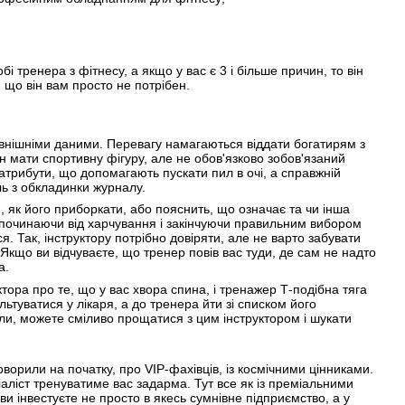
і тренера з фітнесу, а якщо у вас є 3 і більше причин, то він
 що він вам просто не потрібен.
овнішніми даними. Перевагу намагаються віддати богатирям з
 мати спортивну фігуру, але не обов'язково зобов'язаний
атрибути, що допомагають пускати пил в очі, а справжній
ль з обкладинки журналу.
 як його приборкати, або пояснить, що означає та чи інша
х, починаючи від харчування і закінчуючи правильним вибором
. Так, інструктору потрібно довіряти, але не варто забувати
 Якщо ви відчуваєте, що тренер повів вас туди, де сам не надто
а.
тора про те, що у вас хвора спина, і тренажер Т-подібна тяга
туватися у лікаря, а до тренера йти зі списком його
ли, можете сміливо прощатися з цим інструктором і шукати
ворили на початку, про VIP-фахівців, із космічними цінниками.
аліст тренуватиме вас задарма. Тут все як із преміальними
ви інвестуєте не просто в якесь сумнівне підприємство, а у