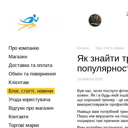
Перейти до основного контенту
Про компанію
Магазин
Доставка та оплата
Обмін та повернення
Контакти
Торгові марки
Кардіотренажери
тр
Про компанію
Головна
Блог, статті, новини
Як знайти т
Магазин
Доставка та оплата
популярнос
Обмін та повернення
14 жовтня 2020
Клієнтам
Блог, статті, новини
Був час, коли послуги фіт
кожен. Як і в будь-якій ін
Угода користувача
що хороший тренер - це не
використовувати професійн
Відгуки про магазин
Навіщо вам потрібний трен
Перш ніж вирушити на пошу
Контакти
поширені такі причини заня
Торгові марки
Вам потрібен інструктор, 