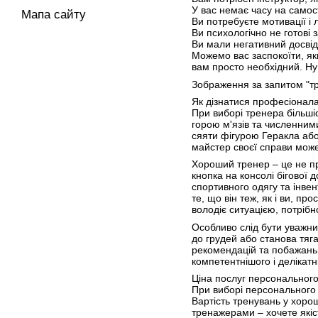
У вас немає часу на самос
Мапа сайту
Ви потребуєте мотивації і
Ви психологічно не готові 
Ви мали негативний досвід 
Можемо вас заспокоїти, якщ
вам просто необхідний. Ну
Зображення за запитом "тр
Як дізнатися професіонал
При виборі тренера більші
горою м'язів та численним
сяяти фігурою Геракла або
майстер своєї справи може
Хороший тренер – це не пр
кнопка на консолі бігової
спортивного одягу та інвен
те, що він теж, як і ви, п
володіє ситуацією, потрібн
Особливо слід бути уважним
до грудей або станова тяг
рекомендацій та побажань.
компетентнішого і делікатн
Ціна послуг персональног
При виборі персонального 
Вартість тренувань у хоро
тренажерами – хочете якіст