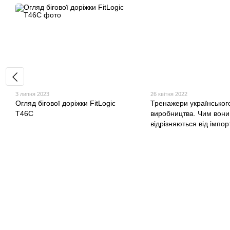
3 липня 2023
26 квітня 2022
Огляд бігової доріжки FitLogic
Тренажери українськог
T46C
виробництва. Чим вони
відрізняються від імпо
© 2007 - 2026 | TOPFITNESS.UA
Дистриб'ютор спортивних тренажерів
Приймаємо до оплати