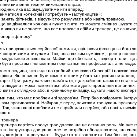
тійне вивчення техніки виконання вправ;
 людини, яка вас змушуватиме йти вперед;
займатися в колективі і потребуєте «заступництва»;
занять фітнесів, з відсутністю результатів або навіть травмою.
о ви дізналися хоч один пункт з п'яти, то можете сміливо шукати соб
 а якщо ви не знаєте, що вас штовхає в обійми тренера, це означає,
енер з фітнесу"
а?
сть припускаються серйозної помилки, оцінюючи фахівця за його з
и спортивними титулами. Так, поза всяким сумнівом, тренер повинен
 модельною зовнішністю. Майки, що облягають, і відверті топи - це 
 бути простим і непомітним і одягатися як професіонал, а не моде
осто людина, яка сяде на гребний тренажер Concept2 і покаже вам,
 доріжки. Він повинен бути компетентним у багатьох різних питання
тарю. При цьому важливо пам'ятати, що крайнощі також не вітаються
роста людина і може помилятися або мати деякі прогалини в знаннях.
о діяти з оглядкою або, в крайньому випадку, шукати іншого експерт
и тим, хто має проблеми зі здоров'ям. Потрібно повідомити інструк
а вам протипоказані. Найкраще перед початком тренувань проконсуль
 Так, якщо ваші проблеми не сприйняли всерйоз, або навіть висмія
ішого.
о тренера
тренера вартість послуг грає далеко ще не останню роль. Ми вже го
шого інструктора доступна, але не потрібно обнадіюватися, що спеці
ь, комфорт та результат – будьте готові заплатити. Тим більше, що 