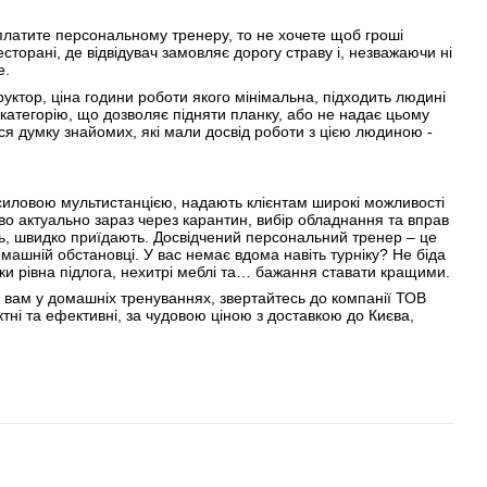
 платите персональному тренеру, то не хочете щоб гроші
сторані, де відвідувач замовляє дорогу страву і, незважаючи ні
е.
труктор, ціна години роботи якого мінімальна, підходить людині
категорію, що дозволяє підняти планку, або не надає цьому
ся думку знайомих, які мали досвід роботи з цією людиною -
 силовою мультистанцією, надають клієнтам широкі можливості
о актуально зараз через карантин, вибір обладнання та вправ
ль, швидко приїдають. Досвідчений персональний тренер – це
омашній обстановці. У вас немає вдома навіть турніку? Не біда
ьки рівна підлога, нехитрі меблі та… бажання ставати кращими.
ь вам у домашніх тренуваннях, звертайтесь до компанії ТОВ
тні та ефективні, за чудовою ціною з доставкою до Києва,