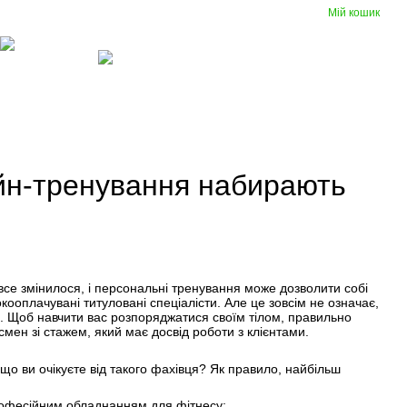
Мій кошик
Порівняння
Укр
Рус
Бажання
Вхід
(097) 977-07-17
Гумові
Вентиляція
покриття
айн-тренування набирають
все змінилося, і персональні тренування може дозволити собі
окооплачувані титуловані спеціалісти. Але це зовсім не означає,
ь. Щоб навчити вас розпоряджатися своїм тілом, правильно
мен зі стажем, який має досвід роботи з клієнтами.
що ви очікуєте від такого фахівця? Як правило, найбільш
професійним обладнанням для фітнесу;