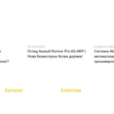
25 січня 2022
5 вересня 202
о
Огляд Assault Runner Pro AS-ARP |
Система Ab
Нова Безмоторна бігова доріжка!
автоматизац
ртних?
тренажерно
Каталог
Клієнтам
Кардіотренажери
Вхід до кабінету
Силові тренажери
Про компанію
Фітнес, інвентар
Магазин
Бокс, манекени
Доставка та оплата