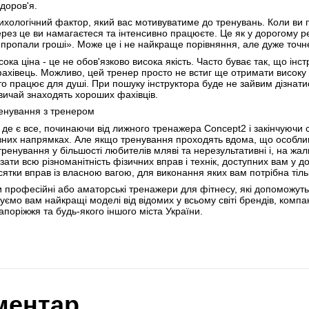
здоров'я.
сихологічний фактор, який вас мотивуватиме до тренувань. Коли ви
ерез це ви намагаєтеся та інтенсивно працюєте. Це як у дорогому ре
е пропали гроші». Може це і не найкраще порівняння, але дуже точн
ока ціна - це не обов'язково висока якість. Часто буває так, що інс
ахівець. Можливо, цей тренер просто не встиг ще отримати високу 
то працює для душі. При пошуку інструктора буде не зайвим дізнати
звичай знаходять хороших фахівців.
енування з тренером
, де є все, починаючи від лижного тренажера Concept2 і закінчуючи
зних напрямках. Але якщо тренування проходять вдома, що особлив
ренування у більшості любителів мляві та нерезультативні і, на жа
ати всю різноманітність фізичних вправ і технік, доступних вам у д
сятки вправ із власною вагою, для виконання яких вам потрібна тіл
и професійні або аматорські тренажери для фітнесу, які допоможут
ємо вам найкращі моделі від відомих у всьому світі брендів, компак
апоріжжя та будь-якого іншого міста України.
ментар