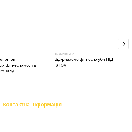
1
16 липня 2021
onement -
Відкриваємо фітнес клуби ПІД
ія фітнес клубу та
КЛЮЧ
го залу
Контактна інформація
(097) 977-07-17
м.Київ, вул.Бережанська, 9
м.Вишневе, вул.Промислова, 10
(067) 185-95-85
м.Буча, вул.Інститутська, 17б
Передзвонити вам?
Приймання замовлень Online:
Цілодобово 24/7