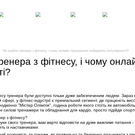
Клієнтам
Блог, статті, новини
Угода користувача
Відгуки про магазин
Силові
Фітнес,
Бокс,
Тенісні
енажери
інвентар
манекени
столи
Як знайти тренера з фітнесу, і чому онлайн-тренування набирають популярності?
ренера з фітнесу, і чому онл
ті?
несу тренера були доступні тільки дуже забезпеченим людям. Зараз 
шій сфері, у фітнес-індустрії є преміальний сегмент, де працюють вис
одмінно "Містер Олімпія", година роботи якого стоїть як автомобіл
і силові тренажери та обладнання для кардіо, просто підійде спортс
ер з фітнесу?
ки свого тренера, вам варто відповісти на дуже важливе питання - 
ть із наставниками:
який розповість та покаже, як правильно та безпечно працювати з 