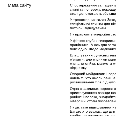
Мапа сайту
Спостереження за пацієнта
спині та попереку, покращу
столі допомагають збільши
У тренажерних залах Заходу
спеціальної техніки для ці
потрібні відвідувачам.
Як працюють інверсійні ст
У фітнес-клубах використа
працівника. А ось для заг
повсюдно. Щодо медичних з
Влаштування сучасних інве
м'якими, але міцними манж
міцна та стійка, манжети м
підтримку.
Опорний майданчик інверсі
навіть ті, хто ніколи рані
розташування тіла під кут
Одна з важливих переваг за
пристосуваннях завжди несу
раніше інверсію, знадобит
інверсійні столи позбавлен
Як діє таке підвішування н
Багато хто вважає, що для
хребет не розтягується, що