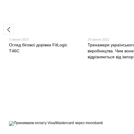
3 липня 2023
26 квітня 2022
Огляд бігової доріжки FitLogic
Тренажери українськог
T46C
виробництва. Чим вони
відрізняються від імпо
© 2007 - 2026 | TOPFITNESS.UA
Дистриб'ютор спортивних тренажерів
Приймаємо до оплати
Мобільна версія