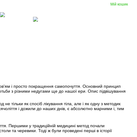
Мій кошик
Порівняння
Укр
Рус
Бажання
Вхід
(097) 977-07-17
Гумові
Вентиляція
покриття
оров'ям і просто покращення самопочуття. Основний принцип
ротьби з різними недугами ще до нашої ери. Опис підвішування
 не тільки як спосіб лікування тіла, але і як одну з методик
сячоліття і дожили до наших днів, є абсолютно марними і, тим
оліття. Першими у традиційній медицині метод почали
толи та черевики. Тоді ж були проведені перші в історії