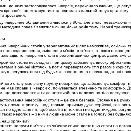
ми, до яких застосовувалася інверсія, переконало вчених, що регу
є кровообіг, нормалізує тиск та піднімає загальний тонус організму
ти зростання.
 інверсійне обладнання з'явилося у 90-х, але в нас, незважаючи на 
єї методики почав з'являтися лише кілька років тому. Наразі тренаже
оли
ння інверсійних столів у терапевтичних цілях неможливе, оскільки 
ального оздоровлення, зміцнення м'язів та зв'язок, а також покраще
акладів, то інверсійні столи в реабілітаційних центрах давно вже 
рсійних столів нескладно і при цьому забезпечує високу ефективні
етами в районі кісточок, а потім перевертають стіл разом з корист
ожуть регулюватися під будь-яке зростання, а в розпорядженні новач
йного столу має рівну пружну поверхню, що забезпечує комфорт пр
ше не мав справи з інверсією, почуваються впевнено та комфортно. Д
ом, що дозволяє звикати до незвичайного положення тіла поступово.
стосування інверсійних столів – це їхня безпека. Стояння на руках,
ть елемент ризику. Іноді травми, причому дуже серйозні, зазнають 
ься не одне заняття, щоб освоїти ці техніки і не один тиждень рег
і таких недоліків – з ними людина може стати на голову без будь-яко
а наш організм?
 зняття напруги в м'язах та зв'язках спини достатньо спати на орт
 для нього дуже корисно. Застосування інверсійного столу надає на с