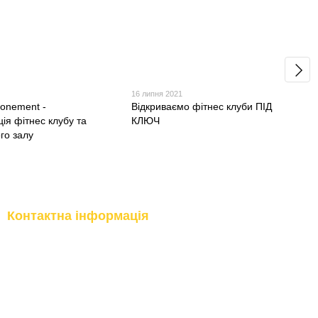
1
16 липня 2021
onement -
Відкриваємо фітнес клуби ПІД
ія фітнес клубу та
КЛЮЧ
го залу
Контактна інформація
(097) 977-07-17
м.Київ, вул.Бережанська, 9
м.Вишневе, вул.Промислова, 10
(067) 185-95-85
м.Буча, вул.Інститутська, 17б
Передзвонити вам?
Приймання замовлень Online:
Цілодобово 24/7
t.me/topfitnessukraine
Графік роботи Call-центру:
Пн - Пт 09:00 - 18:00
topfitnessukraine@gmail.com