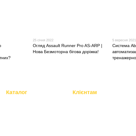
25 січня 2022
5 вересня 202
о
Огляд Assault Runner Pro AS-ARP |
Система Ab
Нова Безмоторна бігова доріжка!
автоматизац
ртних?
тренажерно
Каталог
Клієнтам
Кардіотренажери
Вхід до кабінету
Силові тренажери
Про компанію
Фітнес, інвентар
Магазин
Бокс, манекени
Доставка та оплата
Тенісні столи
Обмін та повернення
Гумові покриття
Клієнтам