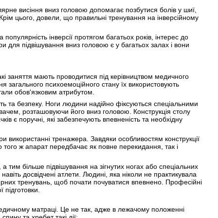
лярне висіння вниз головою допомагає позбутися болів у шиї,
. Крім цього, довели, що правильні тренування на інверсійному
популярність інверсії протягом багатьох років, інтерес до
ри для підвішування вниз головою є у багатьох залах і вони
такі заняття мають проводитися під керівництвом медичного
ння загального психоемоційного стану їх використовують
стали обов'язковим атрибутом.
сть та безпеку. Ноги людини надійно фіксуються спеціальними
увачем, розташовуючи його вниз головою. Конструкція столу
ків є поручні, які забезпечують впевненість та необхідну
и використанні тренажера. Завдяки особливостям конструкції
о того ж апарат передбачає як повне перекидання, так і
 а тим більше підвішування на зігнутих ногах або спеціальних
навіть досвідчені атлети. Людині, яка ніколи не практикувала
улярних тренувань, щоб почати почуватися впевнено. Професійні
ї підготовки.
опедичному матраці. Це не так, адже в лежачому положенні
пину та хребет такі дії: