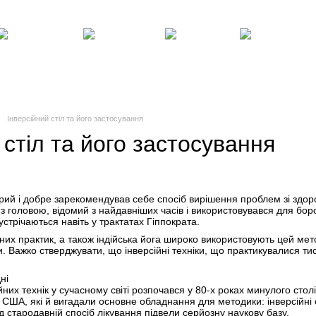
Клієнтам
Блог, статті, новини
Угода користувача
Відгуки про магазин
Силові
Фітнес,
Бокс,
Тенісні
енажери
інвентар
манекени
столи
Інверсійний стіл та його застосування
 стіл та його застосування
тарий і добре зарекомендував себе спосіб вирішення проблем зі зд
из головою, відомий з найдавніших часів і використовувався для бо
устрічаються навіть у трактатах Гіппократа.
них практик, а також індійська йога широко використовують цей метод
. Важко стверджувати, що інверсійні техніки, що практикувалися ти
ні
йних технік у сучасному світі розпочався у 80-х роках минулого ст
 США, які й вигадали основне обладнання для методики: інверсійні с
д стародавній спосіб лікування підвели серйозну наукову базу.