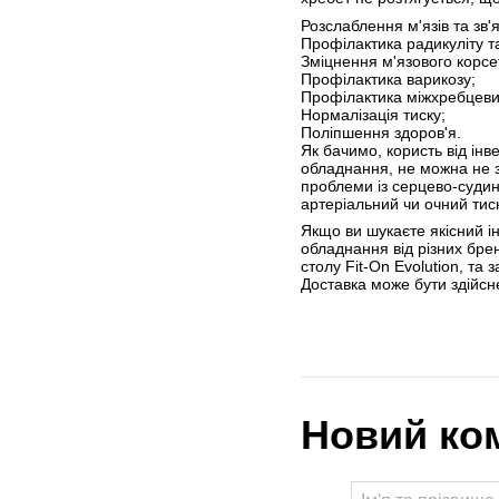
Розслаблення м'язів та зв'яз
Профілактика радикуліту т
Зміцнення м'язового корсе
Профілактика варикозу;
Профілактика міжхребцеви
Нормалізація тиску;
Поліпшення здоров'я.
Як бачимо, користь від інв
обладнання, не можна не з
проблеми із серцево-судин
артеріальний чи очний тис
Якщо ви шукаєте якісний і
обладнання від різних брен
столу Fit-On Evolution, т
Доставка може бути здійсне
Новий ко