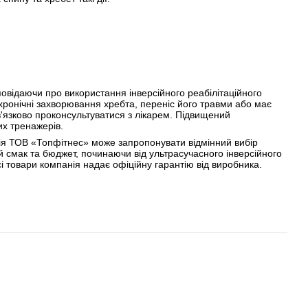
зповідаючи про використання інверсійного реабілітаційного
 хронічні захворювання хребта, переніс його травми або має
'язково проконсультуватися з лікарем. Підвищений
х тренажерів.
анія ТОВ «Топфітнес» може запропонувати відмінний вибір
ий смак та бюджет, починаючи від ультрасучасного інверсійного
і товари компанія надає офіційну гарантію від виробника.