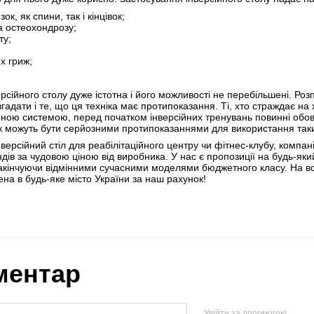
ок, як спини, так і кінцівок;
а остеохондрозу;
ту;
х гриж;
ерсійного столу дуже істотна і його можливості не перебільшені. Ро
гадати і те, що ця техніка має протипоказання. Ті, хто страждає на
ною системою, перед початком інверсійних тренувань повинні обов
к можуть бути серйозними протипоказаннями для використання таки
нверсійний стіл для реабілітаційного центру чи фітнес-клубу, комп
дів за чудовою ціною від виробника. У нас є пропозиції на будь-як
а закінчуючи відмінними сучасними моделями бюджетного класу. На вс
на в будь-яке місто України за наш рахунок!
ментар
Увійти за допомогою