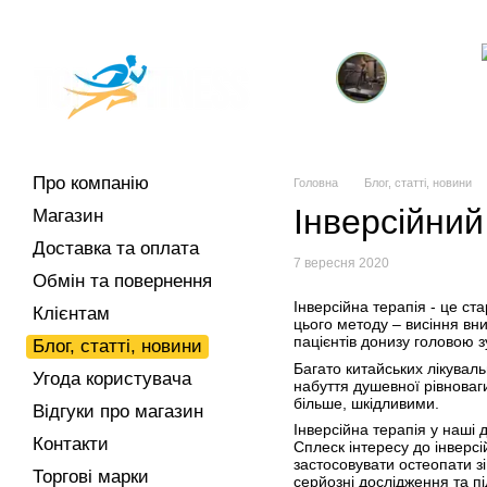
Перейти до основного контенту
Про компанію
Магазин
Доставка та оплата
Обмін та повернення
Контакти
Торгові марки
Кардіотренажери
тр
Про компанію
Головна
Блог, статті, новини
Інверсійний
Магазин
Доставка та оплата
7 вересня 2020
Обмін та повернення
Інверсійна терапія - це с
Клієнтам
цього методу – висіння вн
пацієнтів донизу головою з
Блог, статті, новини
Багато китайських лікуваль
Угода користувача
набуття душевної рівноваги
більше, шкідливими.
Відгуки про магазин
Інверсійна терапія у наші д
Контакти
Сплеск інтересу до інверсі
застосовувати остеопати зі
Торгові марки
серйозні дослідження та пі