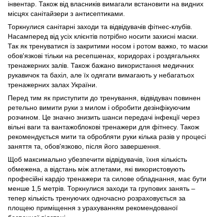
інвентар. Також від власників вимагали встановити на видних
місцях санітайзери з антисептиками.
Торкнулися санітарні заходи та відвідувачів фітнес-клубів.
Насамперед від усіх клієнтів потрібно носити захисні маски.
Так як тренуватися із закритими носом і ротом важко, то маски
обов'язкові тільки на ресепшенах, коридорах і роздягальнях
тренажерних залів. Також бажано використання медичних
рукавичок та бахіл, але їх одягати вимагають у небагатьох
тренажерних залах України.
Перед тим як приступити до тренування, відвідувач повинен
ретельно вимити руки з милом і обробити дезінфікуючим
розчином. Це значно знизить шанси передачі інфекції через
вільні ваги та вантажоблокові тренажери для фітнесу. Також
рекомендується мити та обробляти руки кілька разів у процесі
заняття та, обов'язково, після його завершення.
Щоб максимально убезпечити відвідувачів, їхня кількість
обмежена, а відстань між атлетами, які використовують
професійні кардіо тренажери та силове обладнання, має бути
менше 1,5 метрів. Торкнулися заходи та групових занять –
тепер кількість тренуючих одночасно розраховується за
площею приміщення з урахуванням рекомендованої