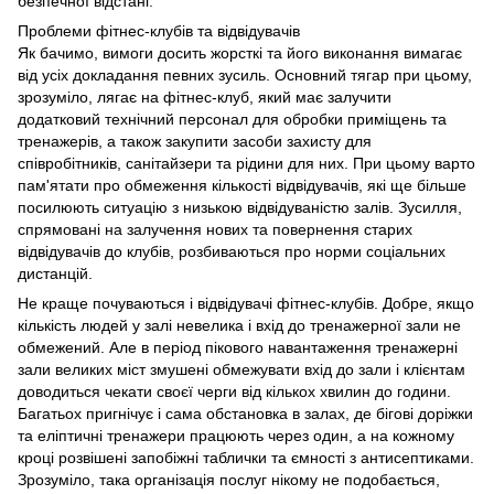
безпечної відстані.
Проблеми фітнес-клубів та відвідувачів
Як бачимо, вимоги досить жорсткі та його виконання вимагає
від усіх докладання певних зусиль. Основний тягар при цьому,
зрозуміло, лягає на фітнес-клуб, який має залучити
додатковий технічний персонал для обробки приміщень та
тренажерів, а також закупити засоби захисту для
співробітників, санітайзери та рідини для них. При цьому варто
пам'ятати про обмеження кількості відвідувачів, які ще більше
посилюють ситуацію з низькою відвідуваністю залів. Зусилля,
спрямовані на залучення нових та повернення старих
відвідувачів до клубів, розбиваються про норми соціальних
дистанцій.
Не краще почуваються і відвідувачі фітнес-клубів. Добре, якщо
кількість людей у залі невелика і вхід до тренажерної зали не
обмежений. Але в період пікового навантаження тренажерні
зали великих міст змушені обмежувати вхід до зали і клієнтам
доводиться чекати своєї черги від кількох хвилин до години.
Багатьох пригнічує і сама обстановка в залах, де бігові доріжки
та еліптичні тренажери працюють через один, а на кожному
кроці розвішені запобіжні таблички та ємності з антисептиками.
Зрозуміло, така організація послуг нікому не подобається,