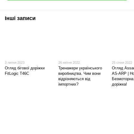
Інші записи
3 липня 2023
26 квітня 2022
25 січня 2022
Огляд бігової доріжки
Тренажери українського
Огляд Assau
FitLogic T46C
виробництва. Чим вони
AS-ARP | Н
відрізняються від
Безмоторна 
імпортних?
доріжка!
(097) 977-07-17
(067) 185-95-85
Контакти