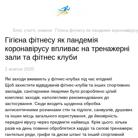
Блог, статті, новини
Гігієна фітнесу як пандемія коронавірус
Гігієна фітнесу як пандемія
коронавірусу впливає на тренажерні
зали та фітнес клуби
2 жовтня 2020
Які заходи вживають у фітнес-клубах під час епідемії
Щоб захистити відвідувачів фітнес-клубів та інших спортивних
закладів, санітарними лікарями було розроблено цілий
комплекс заходів, наполегливо рекомендованих до
застосування. Сюди входить щоденна обробка
антисептичними розчинами стін та підлоги, санвузлів, душових
та інших місць загального користування, де ймовірність
передачі вірусу через предмети найвища. Крім цього, кілька
разів на день повинні оброблятися кардіо та силові тренажери,
гантельні ряди, грифи та диски штанг та інший спортивний