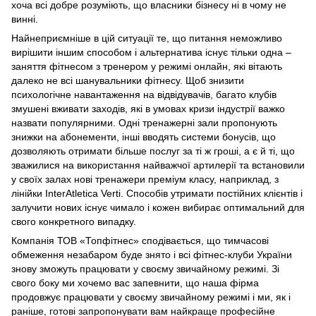
хоча всі добре розуміють, що власники бізнесу ні в чому не
винні.
Найнеприємніше в цій ситуації те, що питання неможливо
вирішити іншим способом і альтернатива існує тільки одна –
заняття фітнесом з тренером у режимі онлайн, які вітають
далеко не всі шанувальники фітнесу. Щоб знизити
психологічне навантаження на відвідувачів, багато клубів
змушені вживати заходів, які в умовах кризи індустрії важко
назвати популярними. Одні тренажерні зали пропонують
знижки на абонементи, інші вводять системи бонусів, що
дозволяють отримати більше послуг за ті ж гроші, а є й ті, що
зважилися на використання найважчої артилерії та встановили
у своїх залах нові тренажери преміум класу, наприклад, з
лінійки InterAtletica Verti. Способів утримати постійних клієнтів і
залучити нових існує чимало і кожен вибирає оптимальний для
свого конкретного випадку.
Компанія ТОВ «Топфітнес» сподівається, що тимчасові
обмеження незабаром буде знято і всі фітнес-клуби України
знову зможуть працювати у своєму звичайному режимі. Зі
свого боку ми хочемо вас запевнити, що наша фірма
продовжує працювати у своєму звичайному режимі і ми, як і
раніше, готові запропонувати вам найкраще професійне