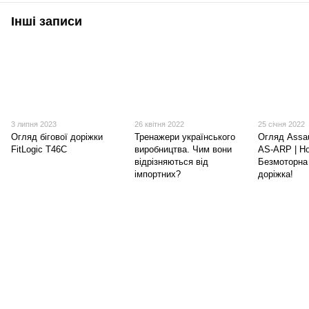
Інші записи
3 липня 2023
26 квітня 2022
25 січня 2022
Огляд бігової доріжки
Тренажери українського
Огляд Assau
FitLogic T46C
виробництва. Чим вони
AS-ARP | Н
відрізняються від
Безмоторна 
імпортних?
доріжка!
(097) 977-07-17
(067) 185-95-85
Контакти
Повна версія сайту