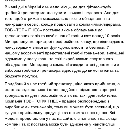
В наші дні в Україні є чимало місць, де для фітнес-клубу
гребний тренажер можна купити швидко і недорого. Але для
того, щоб отримати максимально якісне обладнання та
найкращий сервіс, краще працювати з компаніями-лідерами.
ТОВ «ТОПФІТНЕС» постачає якісне обладнання до
тренажерних залів та клубів нашої країни вже понад 10 років.
Ми пропонуємо пристрої професійного класу, що відповідають
найсуворішим вимогам функціональності та безпеки. У
нашому асортименті представлені гребні тренажери, випущені
відомими у нас у країні та світі виробниками спортивного
обладнання. Менеджери компанії завжди готові допомогти з
вибором гребного тренажера відповідно до вимог клієнта та
бюджету покупки.
Придбаний у нас гребний тренажер, ціна якого прийнятна, а
якість завжди на висоті стане надійною підмогою в процесі
тренувань як для професійних атлетів, так і для любителів.
Компанія ТОВ «ТОПФІТНЕС» працює безпосередньо з
виробниками тренажерів, тому ви можете бути впевнені, що
купуєте оригінальну продукцію за оптимальною ціною. Всі
моделі, представлені у нас на сайті, є в наявності на складі
компанії та їх поставка може бути здійснена у найстисліші