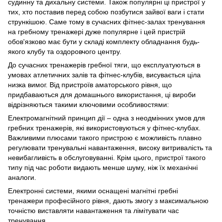
судинну та дихальну системи. Також популярні ці пристрої у
тих, хто поставив перед собою позбутися зайвої ваги і стати
стрункішою. Саме тому в сучасних фітнес-залах тренування
на гребному тренажері дуже популярне і цей пристрій
обов'язково має бути у складі комплекту обладнання будь-
якого клубу та оздоровчого центру.
До сучасних тренажерів гребної тяги, що експлуатуються в
умовах атлетичних залів та фітнес-клубів, висувається ціла
низка вимог. Від пристроїв аматорського рівня, що
придбаваються для домашнього використання, ці вироби
відрізняються такими ключовими особливостями:
Електромагнітний принцип дії – одна з неодмінних умов для
гребних тренажерів, які використовуються у фітнес-клубах.
Важливими плюсами такого пристрою є можливість плавно
регулювати тренувальні навантаження, високу витривалість та
невибагливість в обслуговуванні. Крім цього, пристрої такого
типу під час роботи видають менше шуму, ніж їх механічні
аналоги.
Електронні системи, якими оснащені магнітні гребні
тренажери професійного рівня, дають змогу з максимальною
точністю виставляти навантаження та лімітувати час
тренування.