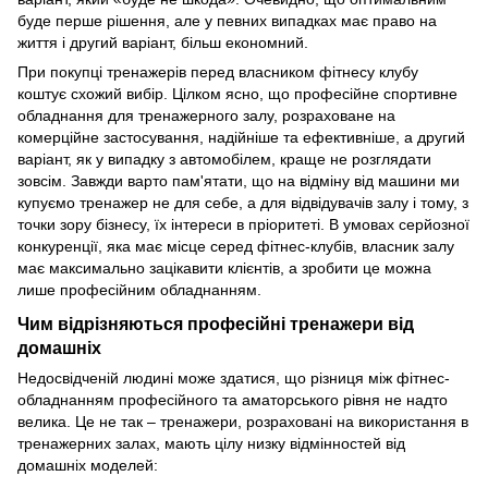
буде перше рішення, але у певних випадках має право на
життя і другий варіант, більш економний.
При покупці тренажерів перед власником фітнесу клубу
коштує схожий вибір. Цілком ясно, що професійне спортивне
обладнання для тренажерного залу, розраховане на
комерційне застосування, надійніше та ефективніше, а другий
варіант, як у випадку з автомобілем, краще не розглядати
зовсім. Завжди варто пам'ятати, що на відміну від машини ми
купуємо тренажер не для себе, а для відвідувачів залу і тому, з
точки зору бізнесу, їх інтереси в пріоритеті. В умовах серйозної
конкуренції, яка має місце серед фітнес-клубів, власник залу
має максимально зацікавити клієнтів, а зробити це можна
лише професійним обладнанням.
Чим відрізняються професійні тренажери від
домашніх
Недосвідченій людині може здатися, що різниця між фітнес-
обладнанням професійного та аматорського рівня не надто
велика. Це не так – тренажери, розраховані на використання в
тренажерних залах, мають цілу низку відмінностей від
домашніх моделей: