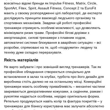
всесвітньо відомі бренди як Impulse Fitness, Matrix, Circle,
SportArt, Fitex, Spirit, Assault Fitness, Concept 2 та EuroFit
мають у своєму розпорядженні цілі лабораторії, де експерти
досліджують принципи взаємодії людського організму та
спортивних механізмів. Завдяки цій роботі професійні
тренажери отримують особливі можливості, що дозволяють
мінімізувати ризик травм. Професійні бігові доріжки з
амортизацією, силові тренажери з плавним ходом,
автоматичні системи блокування в аварійних ситуаціях – всі
розробки, спрямовані на те, щоб «подружити» людину та
техніку дуже складно перерахувати.
Якість матеріалів
Не варто забувати і про зовнішній вигляд тренажерів. Так як
професійне обладнання створюється спеціально для
встановлення в залах та клубах, турбота про його дизайн для
виробника стоїть далеко не на останньому місці. Комерційні
тренажери мають особливу привабливість – механічні частини
закриваються декоративними кожухами, а сидінням, рамам і
рукоятям надається особлива, нерідко оригінальна форма.
Ретельно продумується навіть колір та фактура покриттів – у
тренажерах для бізнесу користувача має залучати абсолютно