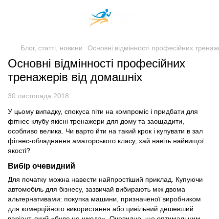
Блог, статті, новини
Основні відмінності професійних тренаж
Основні відмінності професійних
тренажерів від домашніх
30 листопада 2018
У цьому випадку, спокуса піти на компроміс і придбати для
фітнес клубу якісні тренажери для дому та заощадити,
особливо велика. Чи варто йти на такий крок і купувати в зал
фітнес-обладнання аматорського класу, хай навіть найвищої
якості?
Вибір очевидний
Для початку можна навести найпростіший приклад. Купуючи
автомобіль для бізнесу, зазвичай вибирають між двома
альтернативами: покупка машини, призначеної виробником
для комерційного використання або цивільний дешевший
варіант, який «буде не шкода». Очевидно, що оптимальним