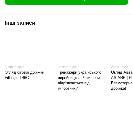
Інші записи
3 липня 2023
26 квітня 2022
25 січня 2022
Огляд бігової доріжки
Тренажери українського
Огляд Assau
FitLogic T46C
виробництва. Чим вони
AS-ARP | Н
відрізняються від
Безмоторна 
імпортних?
доріжка!
(097) 977-07-17
(067) 185-95-85