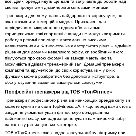
все. Деякі бренди йдуть ще далі та залучають до роботи над
своїми продуктами дизайнерів зі світовими іменами.
Тренажери для дому, навіть найдорожчі та «просунуті», не
здатні замінити комерційні моделі. Призначені для
періодичного використання одним або кількома
користувачами такі спортивні снаряди не можуть витримати
роботу в режимі non-stop з максимально високими
навантаженнями. Фітнес-техніка аматорського рівня – відмінне
рішення для дому чи невеликого офісу, співробітники якого
піклуються про свою форму і не завжди мають час та
можливість відвідати тренажерний зал. Домашні тренажери
компактні та дружелюбні до своїх користувачів – у їхніх
функціях можна розібратися без допомоги інструктора, а
обслуговування зазвичай виконується самотужки.
Професійні тренажери від ТОВ «ТопФітнес»
Тренажери професійного рівня від найкращих брендів світу ви
можете купити на сайті TopFitness.UA. Якщо перед вами стоїть
завдання укомплектувати фітнес-клуб обладнанням
найвищого класу, ми раді запропонувати вам широкий вибір
варіантів у різних цінових категоріях.
ТОВ «ТопФітнес» також надає консультаційну підтримку при