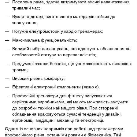
Посилена рама, здатна витримувати великі навантаження
тривалий час;
Вузли та деталі, виготовлені з матеріалів стійких до
зношування;
Потужні електромотори у кардіо тренажерах;
Максимальна функціональність;
Великий вибір налаштувань, що адаптують обладнання до
особливостей статури та переваг клієнтів;
Продумані заходи безпеки, що унеможливлюють випадкові
травми;
Високий рівень комфорту;
Ефективні електронні компоненти (якщо є).
Професійні тренажери для фітнесу випускаються
серйозними виробниками, які мають можливість залучити
до розробки техніки найвищого рівня. При створенні
обладнання враховуються сучасні тенденції у дизайні,
ергономіці, медицині, механіці та електроніці.
Одним із основних напрямків при роботі над тренажерами
професійного рівня, останніми роками є біомеханіка. Такі